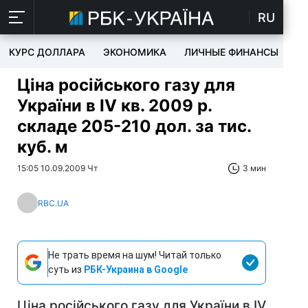
RU
КУРС ДОЛЛАРА
ЭКОНОМИКА
ЛИЧНЫЕ ФИНАНСЫ
T
Ціна російського газу для
України в IV кв. 2009 р.
складе 205-210 дол. за тис.
куб. м
15:05 10.09.2009 Чт
3 мин
RBC.UA
Не трать время на шум! Читай только
суть из
РБК-Украина в Google
Ціна російського газу для України в IV