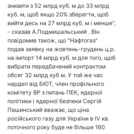
знизити з 52 млрд куб. м до 33 млрд
куб. м, щоб якщо 20% зберегти, щоб
вийти десь на 27 млрд куб. м і менше",
- сказав А.Подмишальський . Він
повідомив також, що "Нафтогаз"
подав заявку на жовтень-грудень ц.р.
на імпорт 14 млрд куб. м для того, щоб
вибрати передбачений контрактом
обсяг 32 млрд куб м. У той же час
нардеп від БЮТ, член профільного
комітету ВР з питань ПЕК, ядерної
політики і ядерної безпеки Сергій
Пашинський вважає, що ціна
російського газу для України в IV кв.
поточного року буде не більше 160