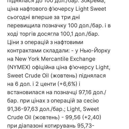
піднялася до 100 дол./бар. Зокрема,
ціна нафтового ф'ючерсу Light Sweet
сьогодні вперше за три дні
перевищила позначку 100 дол./бар. і в
ході торгів досягла 100,1 дол./бар.
Ціни з операцій з нафтовими
контрактами складали: - у Нью-Йорку
на New York Mercantile Exchange
(NYMEX) офіційна ціна ф'ючерсу Light,
Sweet Crude Oil (жовтень) піднялася
на 6 дол. і 2 центи (+6,6%) і
встановилася на позначці 97,16 дол./
бар. при цінах з операцій за сесію
91,36-97,63 дол./бар.; Light, Sweet
Crude Oil (жовтень) - 99,56 (+2,40)
при діапазоні котирувань 95,73-