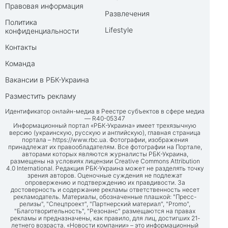
Правовая информация
Развлечения
Политика
Lifestyle
конфиденциальности
Контакты
Команда
Вакансии в РБК-Украина
Разместить рекламу
Идентификатор онлайн-медиа в Реестре субъектов в сфере медиа
— R40-05347
Информационный портал «РБК-Украина» имеет трехязычную
версию (украинскую, русскую и английскую), главная страница
портала –
https://www.rbc.ua
. Фотографии, изображения
принадлежат их правообладателям. Все фотографии на Портале,
авторами которых являются журналисты РБК-Украина,
размещены на условиях лицензии Creative Commons Attribution
4.0 International. Редакция РБК-Украина может не разделять точку
зрения авторов. Оценочные суждения не подлежат
опровержению и подтверждению их правдивости. За
достоверность и содержание рекламы ответственность несет
рекламодатель. Материалы, обозначенные плашкой: "Пресс-
релизы", "Спецпроект", "Партнерский материал", "Promo",
"Благотворительность", "Резонанс" размещаются на правах
рекламы и предназначены, как правило, для лиц, достигших 21-
летнего возраста. «Новости компании» – это информационный