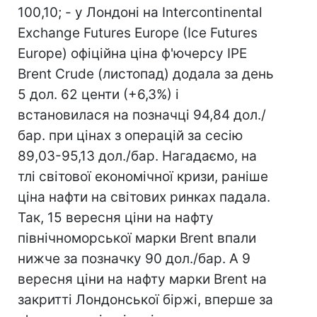
100,10; - у Лондоні на Intercontinental
Exchange Futures Europe (Iсe Futures
Europe) офіційна ціна ф'ючерсу IPE
Brent Crude (листопад) додала за день
5 дол. 62 центи (+6,3%) і
встановилася на позначці 94,84 дол./
бар. при цінах з операцій за сесію
89,03-95,13 дол./бар. Нагадаємо, на
тлі світової економічної кризи, раніше
ціна нафти на світових ринках падала.
Так, 15 вересня ціни на нафту
північноморської марки Brent впали
нижче за позначку 90 дол./бар. А 9
вересня ціни на нафту марки Brent на
закритті Лондонської біржі, вперше за