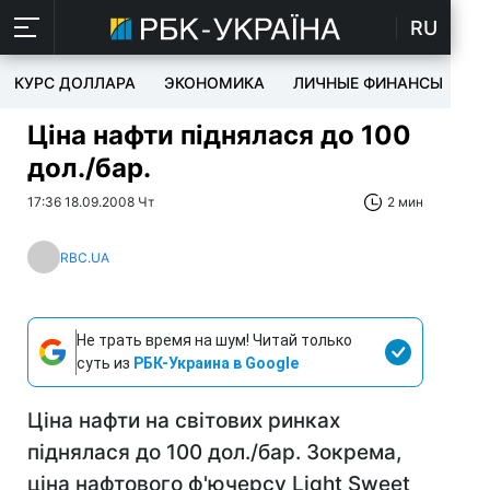
RU
КУРС ДОЛЛАРА
ЭКОНОМИКА
ЛИЧНЫЕ ФИНАНСЫ
T
Ціна нафти піднялася до 100
дол./бар.
17:36 18.09.2008 Чт
2 мин
RBC.UA
Не трать время на шум! Читай только
суть из
РБК-Украина в Google
Ціна нафти на світових ринках
піднялася до 100 дол./бар. Зокрема,
ціна нафтового ф'ючерсу Light Sweet