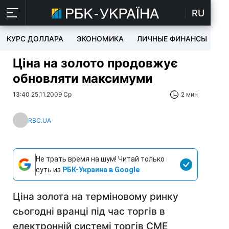
RU
КУРС ДОЛЛАРА
ЭКОНОМИКА
ЛИЧНЫЕ ФИНАНСЫ
T
Ціна на золото продовжує
обновляти максимуми
13:40 25.11.2009 Ср
2 мин
RBC.UA
Не трать время на шум! Читай только
суть из
РБК-Украина в Google
Ціна золота на терміновому ринку
сьогодні вранці під час торгів в
електронній системі торгів CME