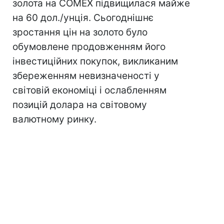
золота на COMEX підвищилася майже
на 60 дол./унція. Сьогоднішнє
зростання цін на золото було
обумовлене продовженням його
інвестиційних покупок, викликаним
збереженням невизначеності у
світовій економіці і ослабленням
позицій долара на світовому
валютному ринку.