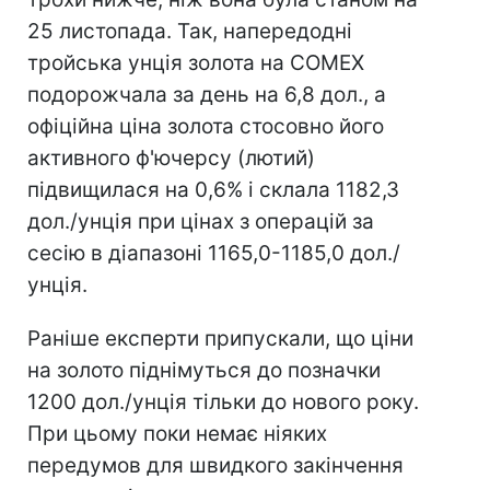
25 листопада. Так, напередодні
тройська унція золота на COMEX
подорожчала за день на 6,8 дол., а
офіційна ціна золота стосовно його
активного ф'ючерсу (лютий)
підвищилася на 0,6% і склала 1182,3
дол./унція при цінах з операцій за
сесію в діапазоні 1165,0-1185,0 дол./
унція.
Раніше експерти припускали, що ціни
на золото піднімуться до позначки
1200 дол./унція тільки до нового року.
При цьому поки немає ніяких
передумов для швидкого закінчення