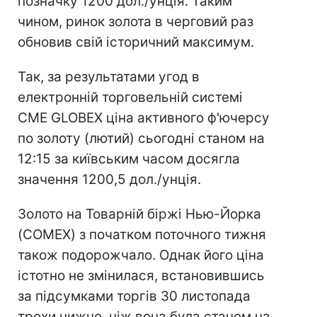
позначку 1200 дол./унція. Таким
чином, ринок золота в черговий раз
обновив свій історичний максимум.
Так, за результатами угод в
електронній торговельній системі
CME GLOBEX ціна активного ф'ючерсу
по золоту (лютий) сьогодні станом на
12:15 за київським часом досягла
значення 1200,5 дол./унція.
Золото на Товарній біржі Нью-Йорка
(COMEX) з початком поточного тижня
також подорожчало. Однак його ціна
істотно не змінилася, встановившись
за підсумками торгів 30 листопада
трохи нижче, ніж вона була станом на