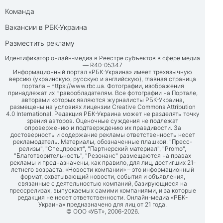
Команда
Вакансии в РБК-Украина
Разместить рекламу
Идентификатор онлайн-медиа в Реестре субъектов в сфере медиа
— R40-05347
Информационный портал «РБК-Украина» имеет трехязычную
версию (украинскую, русскую и английскую), главная страница
портала –
https://www.rbc.ua
. Фотографии, изображения
принадлежат их правообладателям. Все фотографии на Портале,
авторами которых являются журналисты РБК-Украина,
размещены на условиях лицензии Creative Commons Attribution
4.0 International. Редакция РБК-Украина может не разделять точку
зрения авторов. Оценочные суждения не подлежат
опровержению и подтверждению их правдивости. За
достоверность и содержание рекламы ответственность несет
рекламодатель. Материалы, обозначенные плашкой: "Пресс-
релизы", "Спецпроект", "Партнерский материал", "Promo",
"Благотворительность", "Резонанс" размещаются на правах
рекламы и предназначены, как правило, для лиц, достигших 21-
летнего возраста. «Новости компании» – это информационный
формат, охватывающий новости, события и объявления,
связанные с деятельностью компаний, базирующиеся на
прессрелизах, выпускаемых самими компаниями, и за которые
редакция не несет ответственности. Онлайн-медиа «РБК-
Украина» предназначено для лиц от 21 года.
© ООО «УБТ», 2006-2026.