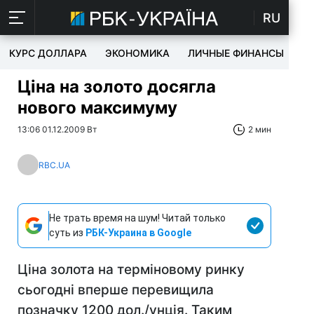
RU
КУРС ДОЛЛАРА
ЭКОНОМИКА
ЛИЧНЫЕ ФИНАНСЫ
T
Ціна на золото досягла
нового максимуму
13:06 01.12.2009 Вт
2 мин
RBC.UA
Не трать время на шум! Читай только
суть из
РБК-Украина в Google
Ціна золота на терміновому ринку
сьогодні вперше перевищила
позначку 1200 дол./унція. Таким