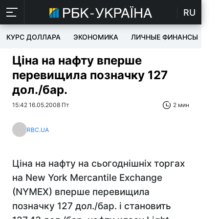
RU
КУРС ДОЛЛАРА
ЭКОНОМИКА
ЛИЧНЫЕ ФИНАНСЫ
T
Ціна на нафту вперше
перевищила позначку 127
дол./бар.
15:42 16.05.2008 Пт
2 мин
RBC.UA
Ціна на нафту на сьогоднішніх торгах
на New York Mercantile Exchange
(NYMEX) вперше перевищила
позначку 127 дол./бар. і становить