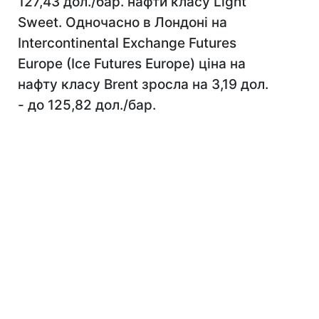
127,43 дол./бар. нафти класу Light
Sweet. Одночасно в Лондоні на
Intercontinental Exchange Futures
Europe (Iсe Futures Europe) ціна на
нафту класу Brent зросла на 3,19 дол.
- до 125,82 дол./бар.