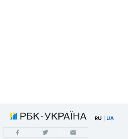
RU
|
UA