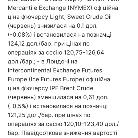
Mercantile Exchange (NYMEX) офіційна
ціна ф'ючерсу Light, Sweet Crude Oil
(червень) знизилася на 0,1 дол.
(-0,08%) і встановилася на позначці
124,12 дол./бар. при цінах по
операціях за сесію 120,75-126,64
дол./бар.; - в Лондоні на
Intercontinental Exchange Futures
Europe (Iсe Futures Europe) офіційна
ціна ф'ючерсу IPE Brent Crude
(червень) зменшилася на 0,61 дол.
(-0,5%) і встановилася на позначці
121,25 дол./бар. при цінах по
операціях за сесію 120,10-123,40 дол./
бар. Піввідсоткове зниження вартості