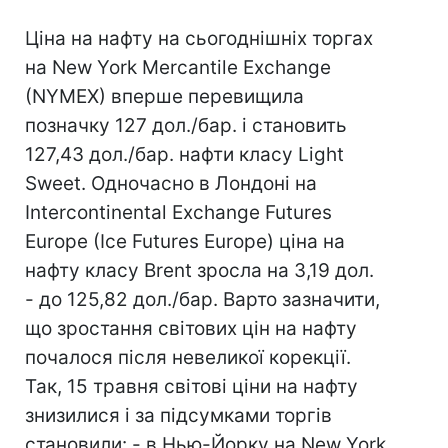
Ціна на нафту на сьогоднішніх торгах
на New York Mercantile Exchange
(NYMEX) вперше перевищила
позначку 127 дол./бар. і становить
127,43 дол./бар. нафти класу Light
Sweet. Одночасно в Лондоні на
Intercontinental Exchange Futures
Europe (Iсe Futures Europe) ціна на
нафту класу Brent зросла на 3,19 дол.
- до 125,82 дол./бар. Варто зазначити,
що зростання світових цін на нафту
почалося після невеликої корекції.
Так, 15 травня світові ціни на нафту
знизилися і за підсумками торгів
становили: - в Нью-Йорку на New York