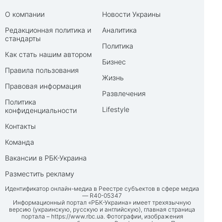
О компании
Новости Украины
Редакционная политика и
Аналитика
стандарты
Политика
Как стать нашим автором
Бизнес
Правила пользования
Жизнь
Правовая информация
Развлечения
Политика
Lifestyle
конфиденциальности
Контакты
Команда
Вакансии в РБК-Украина
Разместить рекламу
Идентификатор онлайн-медиа в Реестре субъектов в сфере медиа
— R40-05347
Информационный портал «РБК-Украина» имеет трехязычную
версию (украинскую, русскую и английскую), главная страница
портала –
https://www.rbc.ua
. Фотографии, изображения