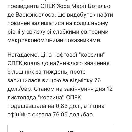
президента ОПЕК Хосе Марії Ботельо
де Васконселоса, що видобуток нафти
повинен залишатися на колишньому
рівні у зв'язку зі слабкими світовими
макроекономічними показниками.
Нагадаємо, ціна нафтової "корзини"
ОПЕК впала до найнижчого значення
більш ніж за тиждень, проте
залишилася вищою за відмітку 76
дол./бар. Станом на закінчення дня 12
листопада "корзина" ОПЕК
подешевшала на 0,83 дол., а її ціна
офіційно склала 76,06 дол./бар.