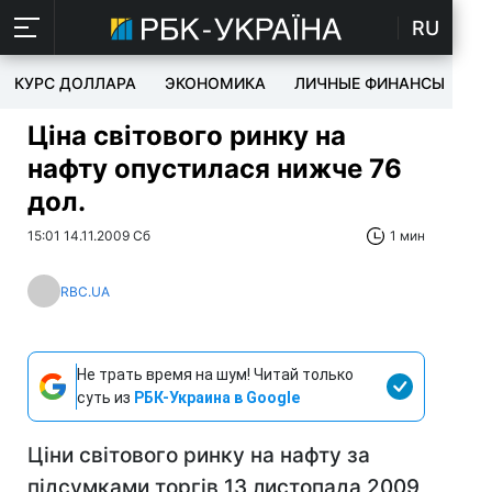
RU
КУРС ДОЛЛАРА
ЭКОНОМИКА
ЛИЧНЫЕ ФИНАНСЫ
T
Ціна світового ринку на
нафту опустилася нижче 76
дол.
15:01 14.11.2009 Сб
1 мин
RBC.UA
Не трать время на шум! Читай только
суть из
РБК-Украина в Google
Ціни світового ринку на нафту за
підсумками торгів 13 листопада 2009