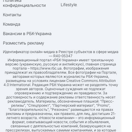
Политика
Lifestyle
конфиденциальности
Контакты
Команда
Вакансии в РБК-Украина
Разместить рекламу
Идентификатор онлайн-медиа в Реестре субъектов в сфере медиа
— R40-05347
Информационный портал «РБК-Украина» имеет трехязычную
версию (украинскую, русскую и английскую), главная страница
портала –
https://www.rbc.ua
. Фотографии, изображения
принадлежат их правообладателям. Все фотографии на Портале,
авторами которых являются журналисты РБК-Украина,
размещены на условиях лицензии Creative Commons Attribution
4.0 International. Редакция РБК-Украина может не разделять точку
зрения авторов. Оценочные суждения не подлежат
опровержению и подтверждению их правдивости. За
достоверность и содержание рекламы ответственность несет
рекламодатель. Материалы, обозначенные плашкой: "Пресс-
релизы", "Спецпроект", "Партнерский материал", "Promo",
"Благотворительность", "Резонанс" размещаются на правах
рекламы и предназначены, как правило, для лиц, достигших 21-
летнего возраста. «Новости компании» – это информационный
формат, охватывающий новости, события и объявления,
связанные с деятельностью компаний, базирующиеся на
прессрелизах, выпускаемых самими компаниями, и за которые