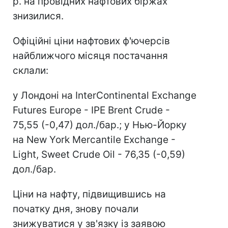
р. на провідних нафтових біржах
знизилися.
Офіційні ціни нафтових ф'ючерсів
найближчого місяця постачання
склали:
у Лондоні на InterContinental Exchange
Futures Europe - IPE Brent Crude -
75,55 (-0,47) дол./бар.; у Нью-Йорку
на New York Mercantile Exchange -
Light, Sweet Crude Oil - 76,35 (-0,59)
дол./бар.
Ціни на нафту, підвищившись на
початку дня, знову почали
знижуватися у зв'язку із заявою