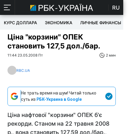
RU
КУРС ДОЛЛАРА
ЭКОНОМИКА
ЛИЧНЫЕ ФИНАНСЫ
T
Ціна "корзини" ОПЕК
становить 127,5 дол./бар.
11:44 23.05.2008 Пт
2 мин
RBC.UA
Не трать время на шум! Читай только
суть из
РБК-Украина в Google
Ціна нафтової "корзини" ОПЕК б'є
рекорди. Станом на 22 травня 2008
р., вона становить 127,59 дол./бар.,