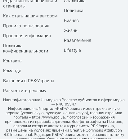
Редакционная политика и
Аналитика
стандарты
Политика
Как стать нашим автором
Бизнес
Правила пользования
Жизнь
Правовая информация
Развлечения
Политика
Lifestyle
конфиденциальности
Контакты
Команда
Вакансии в РБК-Украина
Разместить рекламу
Идентификатор онлайн-медиа в Реестре субъектов в сфере медиа
— R40-05347
Информационный портал «РБК-Украина» имеет трехязычную
версию (украинскую, русскую и английскую), главная страница
портала –
https://www.rbc.ua
. Фотографии, изображения
принадлежат их правообладателям. Все фотографии на Портале,
авторами которых являются журналисты РБК-Украина,
размещены на условиях лицензии Creative Commons Attribution
4.0 International. Редакция РБК-Украина может не разделять точку
зрения авторов. Оценочные суждения не подлежат