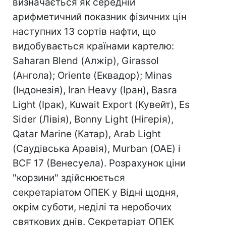
визначається як середній
арифметичний показник фізичних цін
наступних 13 сортів нафти, що
видобувається країнами картелю:
Saharan Blend (Алжір), Girassol
(Ангола); Oriente (Еквадор); Minas
(Індонезія), Iran Heavy (Іран), Basra
Light (Ірак), Kuwait Export (Кувейт), Es
Sider (Лівія), Bonny Light (Нігерія),
Qatar Marine (Катар), Arab Light
(Саудівська Аравія), Murban (ОАЕ) і
BCF 17 (Венесуела). Розрахунок ціни
"корзини" здійснюється
секретаріатом ОПЕК у Відні щодня,
окрім суботи, неділі та неробочих
святкових днів. Секретаріат ОПЕК