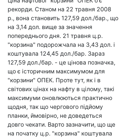
Ціна нафтової "корзини" ОПЕК б'є
рекорди. Станом на 22 травня 2008
р., вона становить 127,59 дол./бар., що
на 3,14 дол. вище за значення
попереднього дня. 21 травня ц.р.
"корзина" подорожчала на 3,43 дол. і
коштувала 124,45 дол./бар. Зараз
127,59 дол./бар. - це цінова позначка,
що є історичним максимумом для
"корзини" ОПЕК. Проте тут, як і в
світових цінах на нафту в цілому, такі
максимуми оновлюються практично
щодня, так що чергового підйому
планки, ймовірно, не доведеться
довго чекати. Варто зазначити, що ще
на початку ц.р. "корзина" коштувала