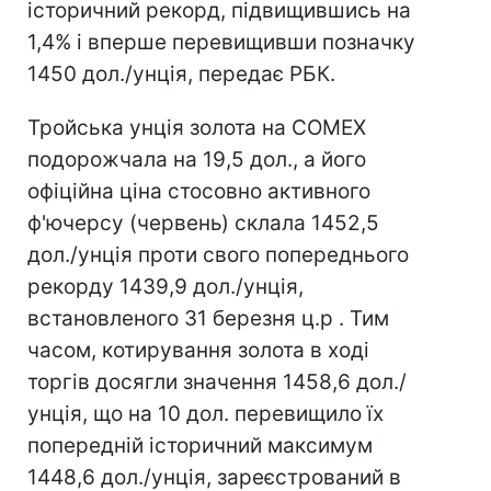
історичний рекорд, підвищившись на
1,4% і вперше перевищивши позначку
1450 дол./унція, передає РБК.
Тройська унція золота на COMEX
подорожчала на 19,5 дол., а його
офіційна ціна стосовно активного
ф'ючерсу (червень) склала 1452,5
дол./унція проти свого попереднього
рекорду 1439,9 дол./унція,
встановленого 31 березня ц.р . Тим
часом, котирування золота в ході
торгів досягли значення 1458,6 дол./
унція, що на 10 дол. перевищило їх
попередній історичний максимум
1448,6 дол./унція, зареєстрований в