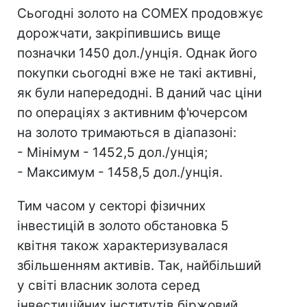
Сьогодні золото на COMEX продовжує
дорожчати, закріпившись вище
позначки 1450 дол./унція. Однак його
покупки сьогодні вже не такі активні,
як були напередодні. В даний час ціни
по операціях з активним ф'ючерсом
на золото тримаються в діапазоні:
- Мінімум - 1452,5 дол./унція;
- Максимум - 1458,5 дол./унція.
Тим часом у секторі фізичних
інвестицій в золото обстановка 5
квітня також характеризувалася
збільшенням активів. Так, найбільший
у світі власник золота серед
інвестиційних інститутів біржовий