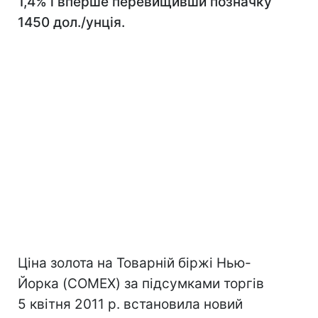
1,4% і вперше перевищивши позначку
1450 дол./унція.
Ціна золота на Товарній біржі Нью-
Йорка (COMEX) за підсумками торгів
5 квітня 2011 р. встановила новий