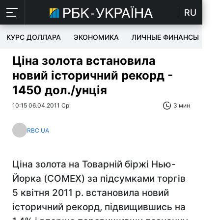
RU
КУРС ДОЛЛАРА
ЭКОНОМИКА
ЛИЧНЫЕ ФИНАНСЫ
T
Ціна золота встановила
новий історичний рекорд -
1450 дол./унція
10:15 06.04.2011 Ср
3 мин
RBC.UA
Ціна золота на Товарній біржі Нью-
Йорка (COMEX) за підсумками торгів
5 квітня 2011 р. встановила новий
історичний рекорд, підвищившись на