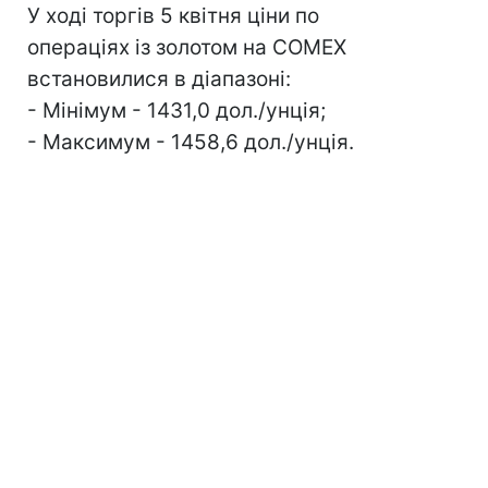
У ході торгів 5 квітня ціни по
операціях із золотом на COMEX
встановилися в діапазоні:
- Мінімум - 1431,0 дол./унція;
- Максимум - 1458,6 дол./унція.