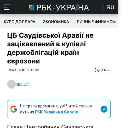
RU
КУРС ДОЛЛАРА
ЭКОНОМИКА
ЛИЧНЫЕ ФИНАНСЫ
T
ЦБ Саудівської Аравії не
зацікавлений в купівлі
держоблігацій країн
єврозони
18:43 16.10.2011 Вс
3 мин
RBC.UA
Не трать время на шум! Читай только
суть из
РБК-Украина в Google
Глава Центробанку Саудівської