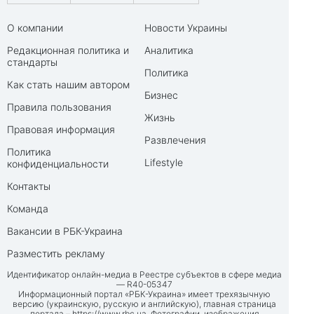
О компании
Новости Украины
Редакционная политика и
Аналитика
стандарты
Политика
Как стать нашим автором
Бизнес
Правила пользования
Жизнь
Правовая информация
Развлечения
Политика
Lifestyle
конфиденциальности
Контакты
Команда
Вакансии в РБК-Украина
Разместить рекламу
Идентификатор онлайн-медиа в Реестре субъектов в сфере медиа
— R40-05347
Информационный портал «РБК-Украина» имеет трехязычную
версию (украинскую, русскую и английскую), главная страница
портала –
https://www.rbc.ua
. Фотографии, изображения