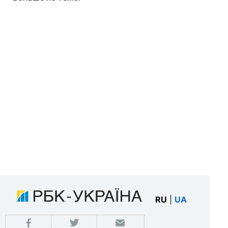
RU
|
UA