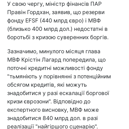
У свою чергу, міністр фінансів ПАР
Правін Гордхан, заявив, що резерви
фонду EFSF (440 млрд євро) і МВФ
(близько 400 млрд дол.) недостатні в
боротьбі з кризою суверенних боргів.
Зазначимо, минулого місяця глава
МВФ Крістін Лагард попередила, що
поточні кредитні можливості фонду
"тьмяніють у порівнянні з потенційним
обсягом кредитів, які можуть
знадобитися у разі ескалації боргової
кризи єврозони". Відповідно до
експертного висновку, МВФ може
знадобитися 840 млрд дол. в разі
реалізації "найгіршого сценарію".