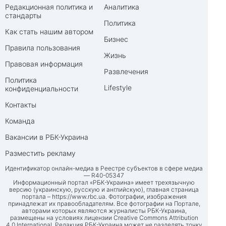
Редакционная политика и
Аналитика
стандарты
Политика
Как стать нашим автором
Бизнес
Правила пользования
Жизнь
Правовая информация
Развлечения
Политика
Lifestyle
конфиденциальности
Контакты
Команда
Вакансии в РБК-Украина
Разместить рекламу
Идентификатор онлайн-медиа в Реестре субъектов в сфере медиа
— R40-05347
Информационный портал «РБК-Украина» имеет трехязычную
версию (украинскую, русскую и английскую), главная страница
портала –
https://www.rbc.ua
. Фотографии, изображения
принадлежат их правообладателям. Все фотографии на Портале,
авторами которых являются журналисты РБК-Украина,
размещены на условиях лицензии Creative Commons Attribution
4.0 International. Редакция РБК-Украина может не разделять точку