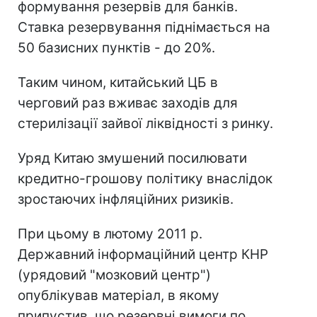
формування резервів для банків.
Ставка резервування піднімається на
50 базисних пунктів - до 20%.
Таким чином, китайський ЦБ в
черговий раз вживає заходів для
стерилізації зайвої ліквідності з ринку.
Уряд Китаю змушений посилювати
кредитно-грошову політику внаслідок
зростаючих інфляційних ризиків.
При цьому в лютому 2011 р.
Державний інформаційний центр КНР
(урядовий "мозковий центр")
опублікував матеріал, в якому
припустив, що резервні вимоги по