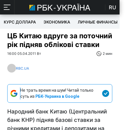
RU
КУРС ДОЛЛАРА
ЭКОНОМИКА
ЛИЧНЫЕ ФИНАНСЫ
T
ЦБ Китаю вдруге за поточний
рік підняв облікові ставки
16:00 05.04.2011 Вт
2 мин
RBC.UA
Не трать время на шум! Читай только
суть из
РБК-Украина в Google
Народний банк Китаю (Центральний
банк КНР) підняв базові ставки за
річними кредитами і депозитами на