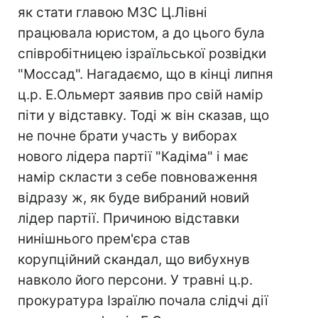
як стати главою МЗС Ц.Лівні
працювала юристом, а до цього була
співробітницею ізраїльської розвідки
"Моссад". Нагадаємо, що в кінці липня
ц.р. Е.Ольмерт заявив про свій намір
піти у відставку. Тоді ж він сказав, що
не почне брати участь у виборах
нового лідера партії "Кадіма" і має
намір скласти з себе повноваження
відразу ж, як буде вибраний новий
лідер партії. Причиною відставки
нинішнього прем'єра став
корупційний скандал, що вибухнув
навколо його персони. У травні ц.р.
прокуратура Ізраїлю почала слідчі дії