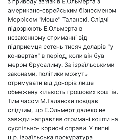
з приводу зв'язків Е.Ольмерта з
американо-єврейським бізнесменом
Моррісом "Моше" Таланскі. Слідчі
підозрюють Е.Ольмерта в
незаконному отриманні від
підприємця сотень тисяч доларів "у
конвертах" в період, коли він був
мером Єрусалиму. За ізраїльськими
законами, політики можуть
отримувати від донорів лише
обмежену кількість грошових коштів.
Тим часом М.Талански повідав
слідчим, що Е.Ольмерт далеко не
завжди направляв отримані кошти на
суспільно- корисні справи. У липні
ц.р. ізраїльська прокуратура