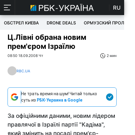
RU
ОБСТРЕЛ КИЕВА
DRONE DEALS
ОРМУЗСКИЙ ПРОЛИВ
Ц.Лівні обрана новим
прем'єром Ізраїлю
08:50 18.09.2008 Чт
2 мин
RBC.UA
Не трать время на шум! Читай только
суть из
РБК-Украина в Google
За офіційними даними, новим лідером
правлячої в Ізраїлі партії "Кадіма",
який змінить на посаді прем'єр-