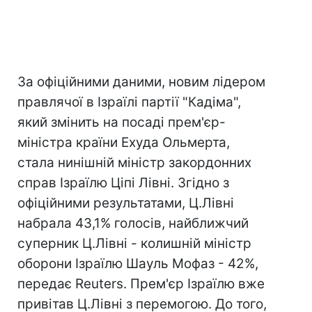
За офіційними даними, новим лідером
правлячої в Ізраїлі партії "Кадіма",
який змінить на посаді прем'єр-
міністра країни Ехуда Ольмерта,
стала нинішній міністр закордонних
справ Ізраїлю Ціпі Лівні. Згідно з
офіційними результатами, Ц.Лівні
набрала 43,1% голосів, найближчий
суперник Ц.Лівні - колишній міністр
оборони Ізраїлю Шауль Мофаз - 42%,
передає Reuters. Прем'єр Ізраїлю вже
привітав Ц.Лівні з перемогою. До того,