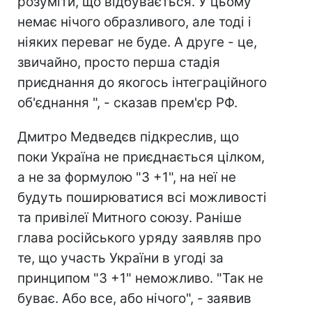
розуміти, що відбувається. У цьому
немає нічого образливого, але тоді і
ніяких переваг не буде. А друге - це,
звичайно, просто перша стадія
приєднання до якогось інтеграційного
об'єднання ", - сказав прем'єр РФ.
Дмитро Медведєв підкреслив, що
поки Україна не приєднається цілком,
а не за формулою "3 +1", на неї не
будуть поширюватися всі можливості
та привілеї Митного союзу. Раніше
глава російського уряду заявляв про
те, що участь України в угоді за
принципом "3 +1" неможливо. "Так не
буває. Або все, або нічого", - заявив