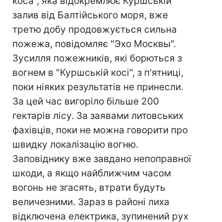
коса", яка відокремлює Куршській
залив від Балтійського моря, вже
третю добу продовжується сильна
пожежа, повідомляє "Эхо Москвы".
Зусилля пожежників, які борються з
вогнем в "Куршській косі", з п'ятниці,
поки ніяких результатів не принесли.
За цей час вигоріло більше 200
гектарів лісу. За заявами литовських
фахівців, поки не можна говорити про
швидку локалізацію вогню.
Заповіднику вже завдано непоправної
шкоди, а якщо найближчим часом
вогонь не згасять, втрати будуть
величезними. Зараз в районі лиха
відключена електрика, зупинений рух