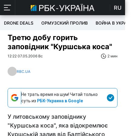
RU
DRONE DEALS
ОРМУЗСКИЙ ПРОЛИВ
ВОЙНА В УКРАИНЕ
Третю добу горить
заповідник "Куршська коса"
12:22 07.05.2006 Вс
2 мин
RBC.UA
Не трать время на шум! Читай только
суть из
РБК-Украина в Google
У литовському заповіднику
"Куршська коса", яка відокремлює
Куршській залив від Балтійського