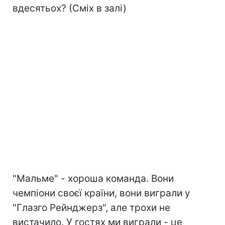
вдесятьох? (Сміх в залі)
"Мальме" - хороша команда. Вони
чемпіони своєї країни, вони виграли у
"Глазго Рейнджерз", але трохи не
вистачило. У гостях ми виграли - це