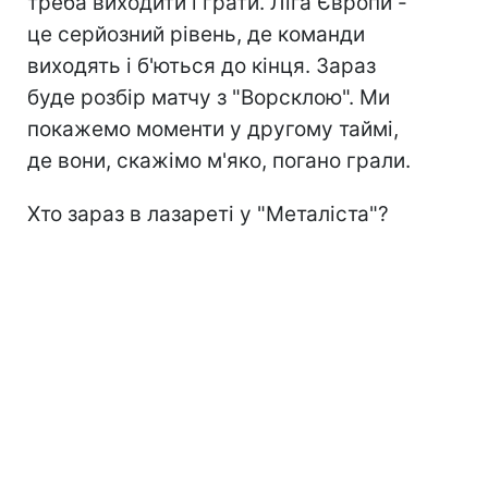
треба виходити і грати. Ліга Європи -
це серйозний рівень, де команди
виходять і б'ються до кінця. Зараз
буде розбір матчу з "Ворсклою". Ми
покажемо моменти у другому таймі,
де вони, скажімо м'яко, погано грали.
Хто зараз в лазареті у "Металіста"?