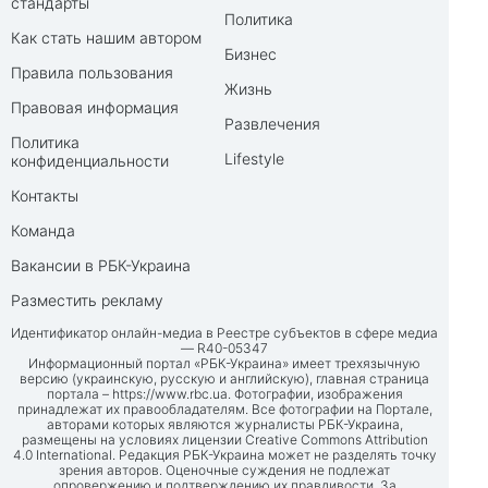
стандарты
Политика
Как стать нашим автором
Бизнес
Правила пользования
Жизнь
Правовая информация
Развлечения
Политика
Lifestyle
конфиденциальности
Контакты
Команда
Вакансии в РБК-Украина
Разместить рекламу
Идентификатор онлайн-медиа в Реестре субъектов в сфере медиа
— R40-05347
Информационный портал «РБК-Украина» имеет трехязычную
версию (украинскую, русскую и английскую), главная страница
портала –
https://www.rbc.ua
. Фотографии, изображения
принадлежат их правообладателям. Все фотографии на Портале,
авторами которых являются журналисты РБК-Украина,
размещены на условиях лицензии Creative Commons Attribution
4.0 International. Редакция РБК-Украина может не разделять точку
зрения авторов. Оценочные суждения не подлежат
опровержению и подтверждению их правдивости. За