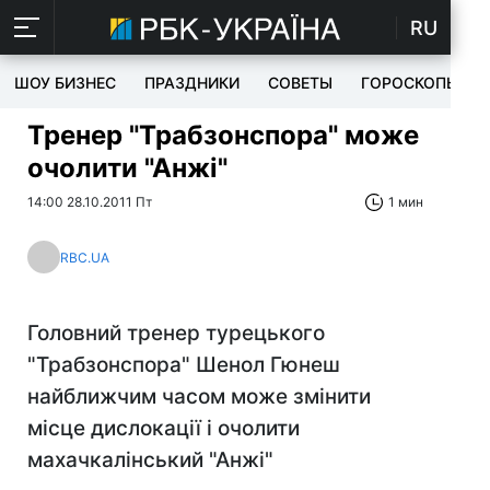
RU
ШОУ БИЗНЕС
ПРАЗДНИКИ
СОВЕТЫ
ГОРОСКОПЫ
Тренер "Трабзонспора" може
очолити "Анжі"
14:00 28.10.2011 Пт
1 мин
RBC.UA
Головний тренер турецького
"Трабзонспора" Шенол Гюнеш
найближчим часом може змінити
місце дислокації і очолити
махачкалінський "Анжі"