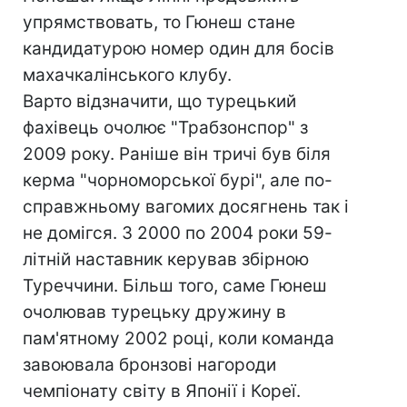
упрямствовать, то Гюнеш стане
кандидатурою номер один для босів
махачкалінського клубу.
Варто відзначити, що турецький
фахівець очолює "Трабзонспор" з
2009 року. Раніше він тричі був біля
керма "чорноморської бурі", але по-
справжньому вагомих досягнень так і
не домігся. З 2000 по 2004 роки 59-
літній наставник керував збірною
Туреччини. Більш того, саме Гюнеш
очолював турецьку дружину в
пам'ятному 2002 році, коли команда
завоювала бронзові нагороди
чемпіонату світу в Японії і Кореї.