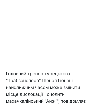
Головний тренер турецького
"Трабзонспора" Шенол Гюнеш
найближчим часом може змінити
місце дислокації і очолити
махачкалінський "Анжі", повідомляє