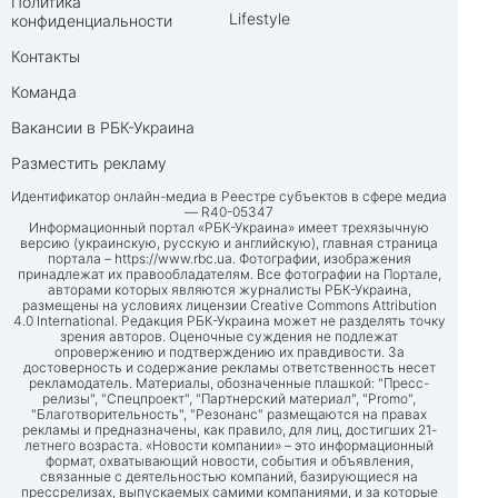
Политика
Lifestyle
конфиденциальности
Контакты
Команда
Вакансии в РБК-Украина
Разместить рекламу
Идентификатор онлайн-медиа в Реестре субъектов в сфере медиа
— R40-05347
Информационный портал «РБК-Украина» имеет трехязычную
версию (украинскую, русскую и английскую), главная страница
портала –
https://www.rbc.ua
. Фотографии, изображения
принадлежат их правообладателям. Все фотографии на Портале,
авторами которых являются журналисты РБК-Украина,
размещены на условиях лицензии Creative Commons Attribution
4.0 International. Редакция РБК-Украина может не разделять точку
зрения авторов. Оценочные суждения не подлежат
опровержению и подтверждению их правдивости. За
достоверность и содержание рекламы ответственность несет
рекламодатель. Материалы, обозначенные плашкой: "Пресс-
релизы", "Спецпроект", "Партнерский материал", "Promo",
"Благотворительность", "Резонанс" размещаются на правах
рекламы и предназначены, как правило, для лиц, достигших 21-
летнего возраста. «Новости компании» – это информационный
формат, охватывающий новости, события и объявления,
связанные с деятельностью компаний, базирующиеся на
прессрелизах, выпускаемых самими компаниями, и за которые