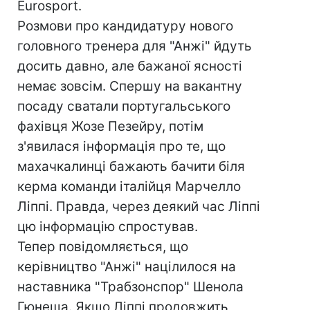
Eurosport.
Розмови про кандидатуру нового
головного тренера для "Анжі" йдуть
досить давно, але бажаної ясності
немає зовсім. Спершу на вакантну
посаду сватали португальського
фахівця Жозе Пезейру, потім
з'явилася інформація про те, що
махачкалинці бажають бачити біля
керма команди італійця Марчелло
Ліппі. Правда, через деякий час Ліппі
цю інформацію спростував.
Тепер повідомляється, що
керівництво "Анжі" націлилося на
наставника "Трабзонспор" Шенола
Гюнеша. Якщо Ліппі продовжить