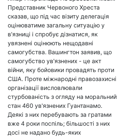
Представник Червоного Хреста
сказав, що під час візиту делегація
оцінюватиме загальну ситуацію у
в'язниці і спробує дізнатися, як
увязнені оцінюють нещодавні
самогубства. Вашингтон заявив, що
самогубство ув'язнених - це акт
війни, яку бойовики провадять проти
США. Проте міжнародні правозахисні
організації висловлювали
стурбованість з огляду на моральний
стан 460 ув'язнених Гуантанамо.
Деякі з них перебувають за гратами
вже 4 роки поспіль; більшості з них
досі не надано будь-яких