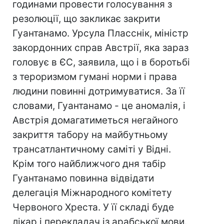
годинами провести голосування з
резолюції, що закликає закрити
Гуантанамо. Урсула Пласснік, міністр
закордонних справ Австрії, яка зараз
головує в ЄС, заявила, що і в боротьбі
з тероризмом гумані норми і права
людини повинні дотримуватися. За її
словами, Гуантанамо - це аномалія, і
Австрія домагатиметься негайного
закриття табору на майбутньому
трансатлантичному саміті у Відні.
Крім того найближчого дня табір
Гуантанамо повинна відвідати
делегація Міжнародного комітету
Червоного Хреста. У її складі буде
лікар і перекладач із арабської мови.