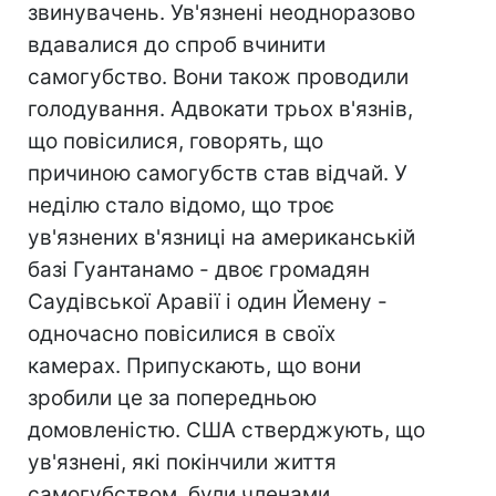
звинувачень. Ув'язнені неодноразово
вдавалися до спроб вчинити
самогубство. Вони також проводили
голодування. Адвокати трьох в'язнів,
що повісилися, говорять, що
причиною самогубств став відчай. У
неділю стало відомо, що троє
ув'язнених в'язниці на американській
базі Гуантанамо - двоє громадян
Саудівської Аравії і один Йемену -
одночасно повісилися в своїх
камерах. Припускають, що вони
зробили це за попередньою
домовленістю. США стверджують, що
ув'язнені, які покінчили життя
самогубством, були членами