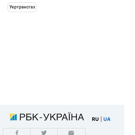
Укртрансгаз
RU
|
UA