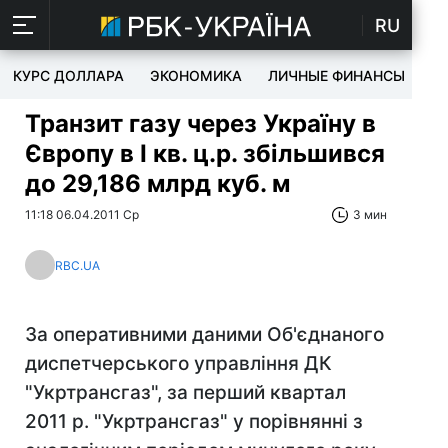
RU
КУРС ДОЛЛАРА
ЭКОНОМИКА
ЛИЧНЫЕ ФИНАНСЫ
T
Транзит газу через Україну в
Європу в І кв. ц.р. збільшився
до 29,186 млрд куб. м
11:18 06.04.2011 Ср
3 мин
RBC.UA
За оперативними даними Об'єднаного
диспетчерського управління ДК
"Укртрансгаз", за перший квартал
2011 р. "Укртрансгаз" у порівнянні з