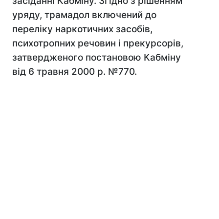
засіданні Кабміну. Згідно з рішенням
уряду, трамадол включений до
переліку наркотичних засобів,
психотропних речовин і прекурсорів,
затвердженого постановою Кабміну
від 6 травня 2000 р. №770.