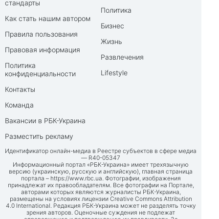
стандарты
Политика
Как стать нашим автором
Бизнес
Правила пользования
Жизнь
Правовая информация
Развлечения
Политика
Lifestyle
конфиденциальности
Контакты
Команда
Вакансии в РБК-Украина
Разместить рекламу
Идентификатор онлайн-медиа в Реестре субъектов в сфере медиа
— R40-05347
Информационный портал «РБК-Украина» имеет трехязычную
версию (украинскую, русскую и английскую), главная страница
портала –
https://www.rbc.ua
. Фотографии, изображения
принадлежат их правообладателям. Все фотографии на Портале,
авторами которых являются журналисты РБК-Украина,
размещены на условиях лицензии Creative Commons Attribution
4.0 International. Редакция РБК-Украина может не разделять точку
зрения авторов. Оценочные суждения не подлежат