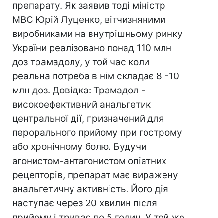
препарату. Як заявив тоді міністр
МВС Юрій Луценко, вітчизняними
виробниками на внутрішньому ринку
України реалізовано понад 110 млн
доз трамадолу, у той час коли
реальна потреба в нім складає 8 -10
млн доз. Довідка: Трамадол -
високоефективний анальгетик
центральної дії, призначений для
перорального прийому при гострому
або хронічному болю. Будучи
агонистом-антагонистом опіатних
рецепторів, препарат має виражену
анальгетичну активність. Його дія
наступає через 20 хвилин після
прийому і триває до 5 годин. У той же