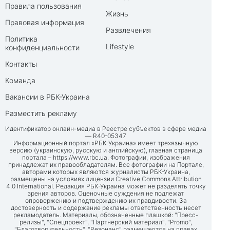
Правила пользования
Жизнь
Правовая информация
Развлечения
Политика
Lifestyle
конфиденциальности
Контакты
Команда
Вакансии в РБК-Украина
Разместить рекламу
Идентификатор онлайн-медиа в Реестре субъектов в сфере медиа
— R40-05347
Информационный портал «РБК-Украина» имеет трехязычную
версию (украинскую, русскую и английскую), главная страница
портала –
https://www.rbc.ua
. Фотографии, изображения
принадлежат их правообладателям. Все фотографии на Портале,
авторами которых являются журналисты РБК-Украина,
размещены на условиях лицензии Creative Commons Attribution
4.0 International. Редакция РБК-Украина может не разделять точку
зрения авторов. Оценочные суждения не подлежат
опровержению и подтверждению их правдивости. За
достоверность и содержание рекламы ответственность несет
рекламодатель. Материалы, обозначенные плашкой: "Пресс-
релизы", "Спецпроект", "Партнерский материал", "Promo",
"Благотворительность", "Резонанс" размещаются на правах