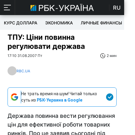
RU
КУРС ДОЛЛАРА
ЭКОНОМИКА
ЛИЧНЫЕ ФИНАНСЫ
T
ТПУ: Ціни повинна
регулювати держава
17:10 31.08.2007 Пт
2 мин
RBC.UA
Не трать время на шум! Читай только
суть из
РБК-Украина в Google
Держава повинна вести регулювання
цін для ефективної роботи товарних
ринків. Про це заявив сьогодні під