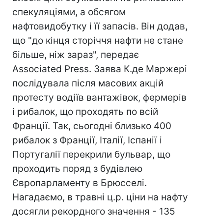
спекуляціями, а обсягом
нафтовидобутку і її запасів. Він додав,
що "до кінця сторіччя нафти не стане
більше, ніж зараз", передає
Associated Press. Заява К.де Маржері
послідувала після масових акцій
протесту водіїв вантажівок, фермерів
і рибалок, що проходять по всій
Франції. Так, сьогодні близько 400
рибалок з Франції, Італії, Іспанії і
Португалії перекрили бульвар, що
проходить поряд з будівлею
Європарламенту в Брюсселі.
Нагадаємо, в травні ц.р. ціни на нафту
досягли рекордного значення - 135