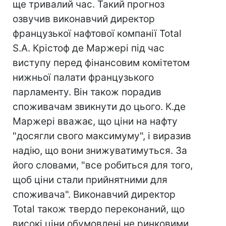
ще тривалий час. Такий прогноз
озвучив виконавчий директор
французької нафтової компанії Total
S.A. Крістоф де Маржері під час
виступу перед фінансовим комітетом
нижньої палати французького
парламенту. Він також порадив
споживачам звикнути до цього. К.де
Маржері вважає, що ціни на нафту
"досягли свого максимуму", і виразив
надію, що вони знижуватимуться. За
його словами, "все робиться для того,
щоб ціни стали прийнятними для
споживача". Виконавчий директор
Total також твердо переконаний, що
високі ціни обумовлені не ринковими