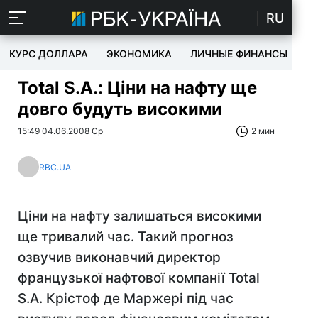
RU
КУРС ДОЛЛАРА
ЭКОНОМИКА
ЛИЧНЫЕ ФИНАНСЫ
T
Total S.A.: Ціни на нафту ще
довго будуть високими
15:49 04.06.2008 Ср
2 мин
RBC.UA
Ціни на нафту залишаться високими
ще тривалий час. Такий прогноз
озвучив виконавчий директор
французької нафтової компанії Total
S.A. Крістоф де Маржері під час