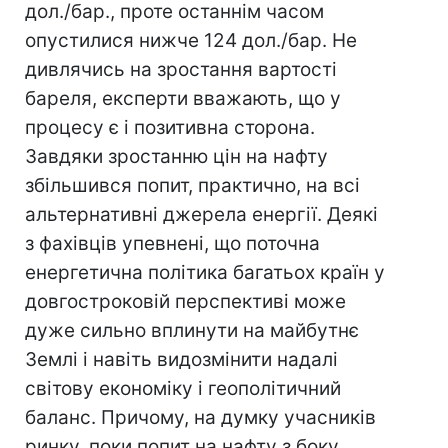
дол./бар., проте останнім часом
опустилися нижче 124 дол./бар. Не
дивлячись на зростання вартості
бареля, експерти вважають, що у
процесу є і позитивна сторона.
Завдяки зростанню цін на нафту
збільшився попит, практично, на всі
альтернативні джерела енергії. Деякі
з фахівців упевнені, що поточна
енергетична політика багатьох країн у
довгостроковій перспективі може
дуже сильно вплинути на майбутнє
Землі і навіть видозмінити надалі
світову економіку і геополітичний
баланс. Причому, на думку учасників
ринку, поки попит на нафту з боку