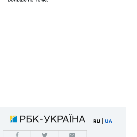
RU
|
UA