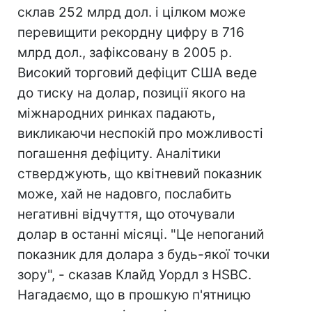
склав 252 млрд дол. і цілком може
перевищити рекордну цифру в 716
млрд дол., зафіксовану в 2005 р.
Високий торговий дефіцит США веде
до тиску на долар, позиції якого на
міжнародних ринках падають,
викликаючи неспокій про можливості
погашення дефіциту. Аналітики
стверджують, що квітневий показник
може, хай не надовго, послабить
негативні відчуття, що оточували
долар в останні місяці. "Це непоганий
показник для долара з будь-якої точки
зору", - сказав Клайд Уордл з HSBC.
Нагадаємо, що в прошкую п'ятницю