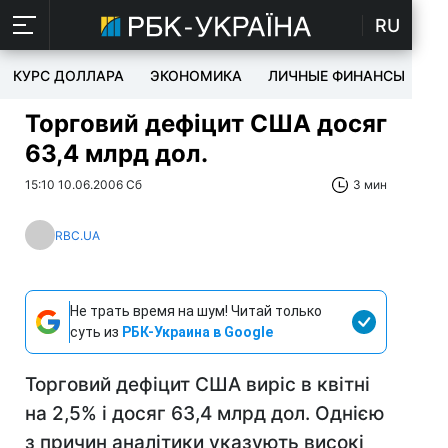
RU
КУРС ДОЛЛАРА
ЭКОНОМИКА
ЛИЧНЫЕ ФИНАНСЫ
T
Торговий дефіцит США досяг
63,4 млрд дол.
15:10 10.06.2006 Сб
3 мин
RBC.UA
Не трать время на шум! Читай только
суть из
РБК-Украина в Google
Торговий дефіцит США виріс в квітні
на 2,5% і досяг 63,4 млрд дол. Однією
з причин аналітики указують високі