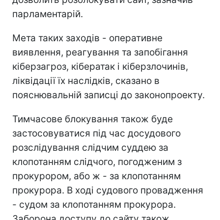
парламентарій.
Мета таких заходів - оперативне
виявлення, реагування та запобігання
кіберзагроз, кібератак і кіберзлочинів,
ліквідації їх наслідків, сказано в
пояснювальній записці до законопроекту.
Тимчасове блокування також буде
застосовуватися під час досудового
розслідування слідчим суддею за
клопотанням слідчого, погодженим з
прокурором, або ж - за клопотанням
прокурора. В ході судового провадження
- судом за клопотанням прокурора.
Заборона доступу до сайту також