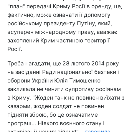
"план" передачі Криму Росії в оренду, це,
фактично, може означати її допомогу
російському президенту Путіну, який,
всупереч міжнародному праву, вважає
захоплений Крим частиною території
Росії.
Треба нагадати, ще 28 лютого 2014 року
на засіданні Ради національної безпеки і
оборони України Юлія Тимошенко
закликала не чинити супротиву росіянам
в Криму. "Жоден танк не повинен виїхати з
казарми, жоден солдат не повинен
підняти зброю, бо це означатиме
програш… Ніякого воєнного стану і
активізації наших військ!", -
говорила