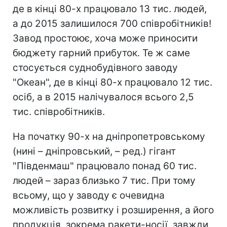
де в кінці 80-х працювало 13 тис. людей,
а до 2015 залишилося 700 співробітників!
Завод простоює, хоча може приносити
бюджету гарний прибуток. Те ж саме
стосується суднобудівного заводу
"Океан", де в кінці 80-х працювало 12 тис.
осіб, а в 2015 налічувалося всього 2,5
тис. співробітників.
На початку 90-х на дніпропетровському
(нині – дніпровський, – ред.) гігант
"Південмаш" працювало понад 60 тис.
людей – зараз близько 7 тис. При тому
всьому, що у заводу є очевидна
можливість розвитку і розширення, а його
продукція, зокрема ракети-носії, завжди