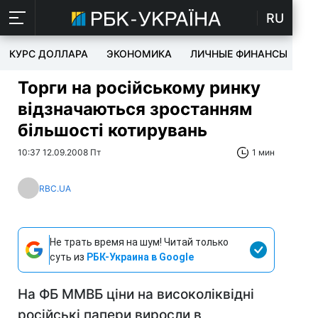
RU
КУРС ДОЛЛАРА
ЭКОНОМИКА
ЛИЧНЫЕ ФИНАНСЫ
T
Торги на російському ринку
відзначаються зростанням
більшості котирувань
10:37 12.09.2008 Пт
1 мин
RBC.UA
Не трать время на шум! Читай только
суть из
РБК-Украина в Google
На ФБ ММВБ ціни на високоліквідні
російські папери виросли в