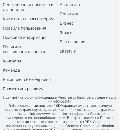
Редакционная политика и
Аналитика
стандарты
Политика
Как стать нашим автором
Бизнес
Правила пользования
Жизнь
Правовая информация
Развлечения
Политика
Lifestyle
конфиденциальности
Контакты
Команда
Вакансии в РБК-Украина
Разместить рекламу
Идентификатор онлайн-медиа в Реестре субъектов в сфере медиа
— R40-05347
Информационный портал «РБК-Украина» имеет трехязычную
версию (украинскую, русскую и английскую), главная страница
портала –
https://www.rbc.ua
. Фотографии, изображения
принадлежат их правообладателям. Все фотографии на Портале,
авторами которых являются журналисты РБК-Украина,
размещены на условиях лицензии Creative Commons Attribution
4.0 International. Редакция РБК-Украина может не разделять точку