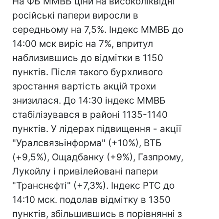
На ФБ ММВБ ціни на високоліквідні
російські папери виросли в
середньому на 7,5%. Індекс ММВБ до
14:00 мск виріс на 7%, впритул
наблизившись до відмітки в 1150
пунктів. Після такого бурхливого
зростання вартість акцій трохи
знизилася. До 14:30 індекс ММВБ
стабілізувався в районі 1135-1140
пунктів. У лідерах підвищення - акції
"Уралсвязьінформа" (+10%), ВТБ
(+9,5%), Ощадбанку (+9%), Газпрому,
Лукойлу і привілейовані папери
"Транснєфті" (+7,3%). Індекс РТС до
14:10 мск. подолав відмітку в 1350
пунктів, збільшившись в порівнянні з