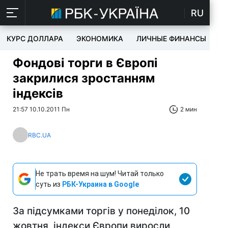
RU
КУРС ДОЛЛАРА
ЭКОНОМИКА
ЛИЧНЫЕ ФИНАНСЫ
T
Фондові торги в Європі
закрилися зростанням
індексів
21:57 10.10.2011 Пн
2 мин
RBC.UA
Не трать время на шум! Читай только
суть из
РБК-Украина в Google
За підсумками торгів у понеділок, 10
жовтня, індекси Європи виросли