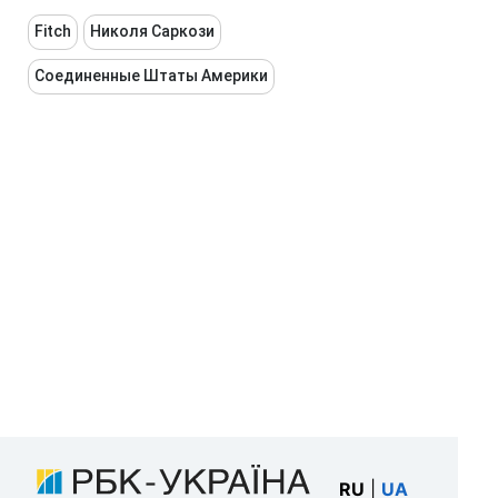
Fitch
Николя Саркози
Соединенные Штаты Америки
RU
|
UA