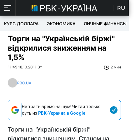
RU
КУРС ДОЛЛАРА
ЭКОНОМИКА
ЛИЧНЫЕ ФИНАНСЫ
T
Торги на "Українській біржі"
відкрилися зниженням на
1,5%
11:45 18.10.2011 Вт
2 мин
RBC.UA
Не трать время на шум! Читай только
суть из
РБК-Украина в Google
Торги на "Українській біржі"
відкрилися зниженням. Станом на