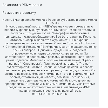
Вакансии в РБК-Украина
Разместить рекламу
Идентификатор онлайн-медиа в Реестре субъектов в сфере медиа
— R40-05347
Информационный портал «РБК-Украина» имеет трехязычную
версию (украинскую, русскую и английскую), главная страница
портала –
https://www.rbc.ua
. Фотографии, изображения
принадлежат их правообладателям. Все фотографии на Портале,
авторами которых являются журналисты РБК-Украина,
размещены на условиях лицензии Creative Commons Attribution
4.0 International. Редакция РБК-Украина может не разделять точку
зрения авторов. Оценочные суждения не подлежат
опровержению и подтверждению их правдивости. За
достоверность и содержание рекламы ответственность несет
рекламодатель. Материалы, обозначенные плашкой: "Пресс-
релизы", "Спецпроект", "Партнерский материал", "Promo",
"Благотворительность", "Резонанс" размещаются на правах
рекламы и предназначены, как правило, для лиц, достигших 21-
летнего возраста. «Новости компании» – это информационный
формат, охватывающий новости, события и объявления,
связанные с деятельностью компаний, базирующиеся на
прессрелизах, выпускаемых самими компаниями, и за которые
редакция не несет ответственности. Онлайн-медиа «РБК-
Украина» предназначено для лиц от 21 года.
© ООО «УБТ», 2006-2026.