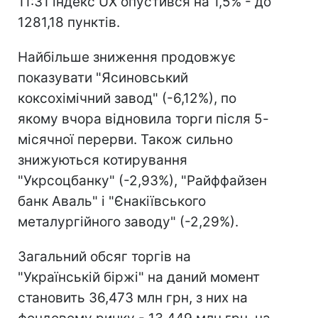
11:31 індекс UX опустився на 1,5% - до
1281,18 пунктів.
Найбільше зниження продовжує
показувати "Ясиновський
коксохімічний завод" (-6,12%), по
якому вчора відновила торги після 5-
місячної перерви. Також сильно
знижуються котирування
"Укрсоцбанку" (-2,93%), "Райффайзен
банк Аваль" і "Єнакіївського
металургійного заводу" (-2,29%).
Загальний обсяг торгів на
"Українській біржі" на даний момент
становить 36,473 млн грн, з них на