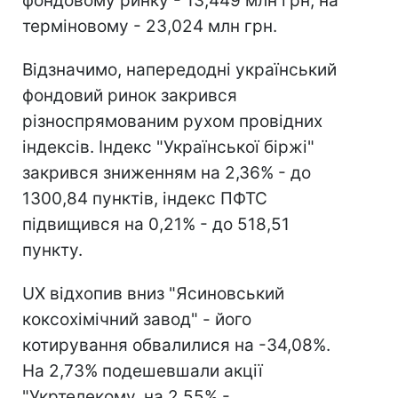
фондовому ринку - 13,449 млн грн, на
терміновому - 23,024 млн грн.
Відзначимо, напередодні український
фондовий ринок закрився
різноспрямованим рухом провідних
індексів. Індекс "Української біржі"
закрився зниженням на 2,36% - до
1300,84 пунктів, індекс ПФТС
підвищився на 0,21% - до 518,51
пункту.
UX відхопив вниз "Ясиновський
коксохімічний завод" - його
котирування обвалилися на -34,08%.
На 2,73% подешевшали акції
"Укртелекому, на 2,55% -