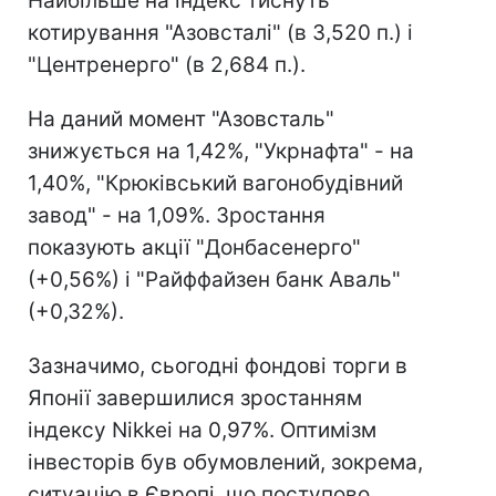
Найбільше на індекс тиснуть
котирування "Азовсталі" (в 3,520 п.) і
"Центренерго" (в 2,684 п.).
На даний момент "Азовсталь"
знижується на 1,42%, "Укрнафта" - на
1,40%, "Крюківський вагонобудівний
завод" - на 1,09%. Зростання
показують акції "Донбасенерго"
(+0,56%) і "Райффайзен банк Аваль"
(+0,32%).
Зазначимо, сьогодні фондові торги в
Японії завершилися зростанням
індексу Nikkei на 0,97%. Оптимізм
інвесторів був обумовлений, зокрема,
ситуацію в Європі, що поступово