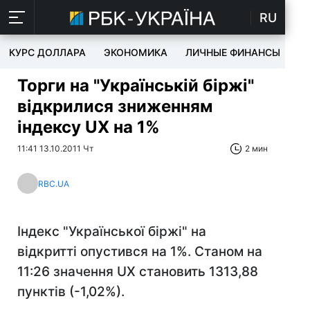
RU
КУРС ДОЛЛАРА
ЭКОНОМИКА
ЛИЧНЫЕ ФИНАНСЫ
T
Торги на "Українській біржі"
відкрилися зниженням
індексу UX на 1%
11:41 13.10.2011 Чт
2 мин
RBC.UA
Індекс "Української біржі" на
відкритті опустився на 1%. Станом на
11:26 значення UX становить 1313,88
пунктів (-1,02%).