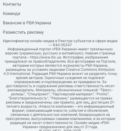
Контакты
Команда
Вакансии в РБК-Украина
Разместить рекламу
Идентификатор онлайн-медиа в Реестре субъектов в сфере медиа
— R40-05347
Информационный портал «РБК-Украина» имеет трехязычную
версию (украинскую, русскую и английскую), главная страница
портала –
https://www.rbc.ua
. Фотографии, изображения
принадлежат их правообладателям. Все фотографии на Портале,
авторами которых являются журналисты РБК-Украина,
размещены на условиях лицензии Creative Commons Attribution
4.0 International. Редакция РБК-Украина может не разделять точку
зрения авторов. Оценочные суждения не подлежат
опровержению и подтверждению их правдивости. За
достоверность и содержание рекламы ответственность несет
рекламодатель. Материалы, обозначенные плашкой: "Пресс-
релизы", "Спецпроект", "Партнерский материал", "Promo",
"Благотворительность", "Резонанс" размещаются на правах
рекламы и предназначены, как правило, для лиц, достигших 21-
летнего возраста. «Новости компании» – это информационный
формат, охватывающий новости, события и объявления,
связанные с деятельностью компаний, базирующиеся на
прессрелизах, выпускаемых самими компаниями, и за которые
редакция не несет ответственности. Онлайн-медиа «РБК-
Украина» предназначено для лиц от 21 года.
© ООО «УБТ», 2006-2026.