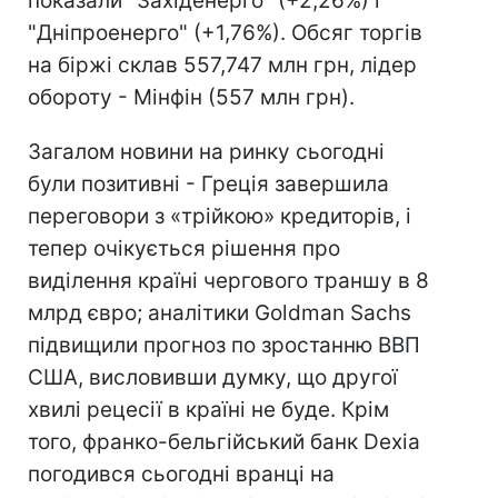
показали "Західенерго" (+2,26%) і
"Дніпроенерго" (+1,76%). Обсяг торгів
на біржі склав 557,747 млн грн, лідер
обороту - Мінфін (557 млн ​​грн).
Загалом новини на ринку сьогодні
були позитивні - Греція завершила
переговори з «трійкою» кредиторів, і
тепер очікується рішення про
виділення країні чергового траншу в 8
млрд євро; аналітики Goldman Sachs
підвищили прогноз по зростанню ВВП
США, висловивши думку, що другої
хвилі рецесії в країні не буде. Крім
того, франко-бельгійський банк Dexia
погодився сьогодні вранці на