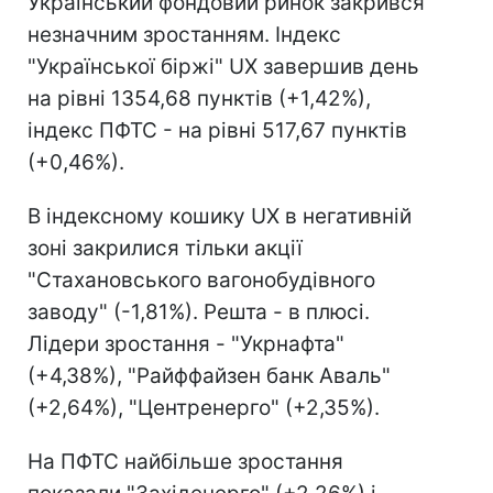
Український фондовий ринок закрився
незначним зростанням. Індекс
"Української біржі" UX завершив день
на рівні 1354,68 пунктів (+1,42%),
індекс ПФТС - на рівні 517,67 пунктів
(+0,46%).
В індексному кошику UX в негативній
зоні закрилися тільки акції
"Стахановського вагонобудівного
заводу" (-1,81%). Решта - в плюсі.
Лідери зростання - "Укрнафта"
(+4,38%), "Райффайзен банк Аваль"
(+2,64%), "Центренерго" (+2,35%).
На ПФТС найбільше зростання