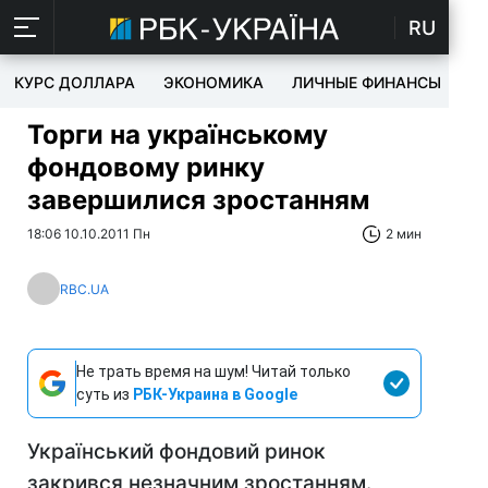
RU
КУРС ДОЛЛАРА
ЭКОНОМИКА
ЛИЧНЫЕ ФИНАНСЫ
T
Торги на українському
фондовому ринку
завершилися зростанням
18:06 10.10.2011 Пн
2 мин
RBC.UA
Не трать время на шум! Читай только
суть из
РБК-Украина в Google
Український фондовий ринок
закрився незначним зростанням.