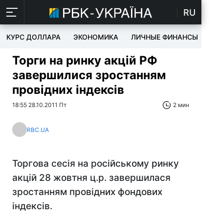
RU
КУРС ДОЛЛАРА
ЭКОНОМИКА
ЛИЧНЫЕ ФИНАНСЫ
T
Торги на ринку акцій РФ
завершилися зростанням
провідних індексів
18:55 28.10.2011 Пт
2 мин
RBC.UA
Торгова сесія на російському ринку
акцій 28 жовтня ц.р. завершилася
зростанням провідних фондових
індексів.