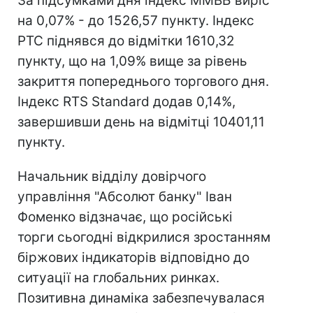
За підсумками дня індекс ММВБ виріс
на 0,07% - до 1526,57 пункту. Індекс
РТС піднявся до відмітки 1610,32
пункту, що на 1,09% вище за рівень
закриття попереднього торгового дня.
Індекс RTS Standard додав 0,14%,
завершивши день на відмітці 10401,11
пункту.
Начальник відділу довірчого
управління "Абсолют банку" Іван
Фоменко відзначає, що російські
торги сьогодні відкрилися зростанням
біржових індикаторів відповідно до
ситуації на глобальних ринках.
Позитивна динаміка забезпечувалася