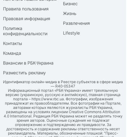
Бизнес
Правила пользования
Жизнь
Правовая информация
Развлечения
Политика
Lifestyle
конфиденциальности
Контакты
Команда
Вакансии в РБК-Украина
Разместить рекламу
Идентификатор онлайн-медиа в Реестре субъектов в сфере медиа
— R40-05347
Информационный портал «РБК-Украина» имеет трехязычную
версию (украинскую, русскую и английскую), главная страница
портала –
https://www.rbc.ua
. Фотографии, изображения
принадлежат их правообладателям. Все фотографии на Портале,
авторами которых являются журналисты РБК-Украина,
размещены на условиях лицензии Creative Commons Attribution
4.0 International. Редакция РБК-Украина может не разделять точку
зрения авторов. Оценочные суждения не подлежат
опровержению и подтверждению их правдивости. За
достоверность и содержание рекламы ответственность несет
рекламодатель. Материалы, обозначенные плашкой: "Пресс-