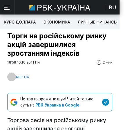
RU
КУРС ДОЛЛАРА
ЭКОНОМИКА
ЛИЧНЫЕ ФИНАНСЫ
T
Торги на російському ринку
акцій завершилися
зростанням індексів
18:58 10.10.2011 Пн
2 мин
RBC.UA
Не трать время на шум! Читай только
суть из
РБК-Украина в Google
Торгова сесія на російському ринку
акцій завершилася сьогодні