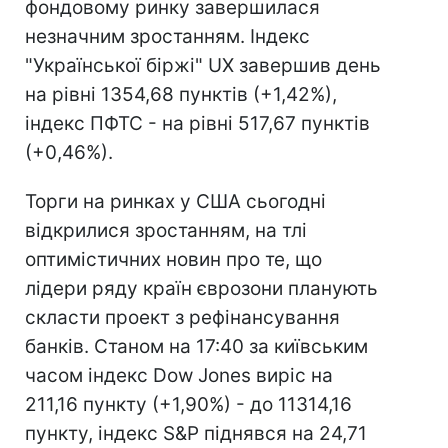
фондовому ринку завершилася
незначним зростанням. Індекс
"Української біржі" UX завершив день
на рівні 1354,68 пунктів (+1,42%),
індекс ПФТС - на рівні 517,67 пунктів
(+0,46%).
Торги на ринках у США сьогодні
відкрилися зростанням, на тлі
оптимістичних новин про те, що
лідери ряду країн єврозони планують
скласти проект з рефінансування
банків. Станом на 17:40 за київським
часом індекс Dow Jones виріс на
211,16 пункту (+1,90%) - до 11314,16
пункту, індекс S&P піднявся на 24,71