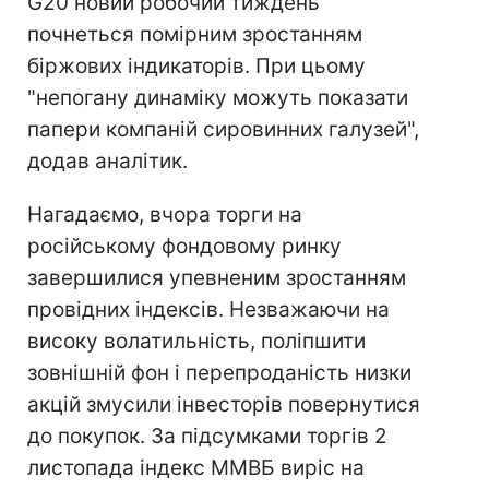
G20 новий робочий тиждень
почнеться помірним зростанням
біржових індикаторів. При цьому
"непогану динаміку можуть показати
папери компаній сировинних галузей",
додав аналітик.
Нагадаємо, вчора торги на
російському фондовому ринку
завершилися упевненим зростанням
провідних індексів. Незважаючи на
високу волатильність, поліпшити
зовнішній фон і перепроданість низки
акцій змусили інвесторів повернутися
до покупок. За підсумками торгів 2
листопада індекс ММВБ виріс на