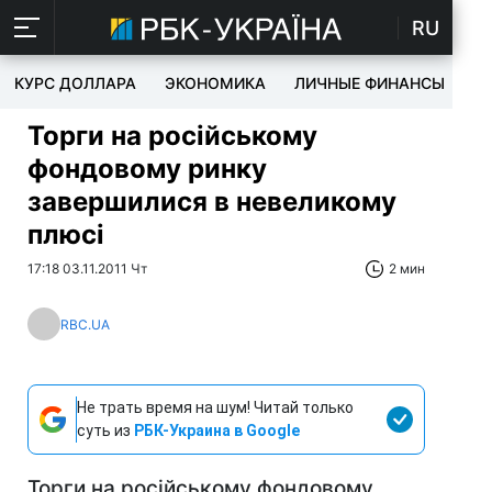
RU
КУРС ДОЛЛАРА
ЭКОНОМИКА
ЛИЧНЫЕ ФИНАНСЫ
T
Торги на російському
фондовому ринку
завершилися в невеликому
плюсі
17:18 03.11.2011 Чт
2 мин
RBC.UA
Не трать время на шум! Читай только
суть из
РБК-Украина в Google
Торги на російському фондовому