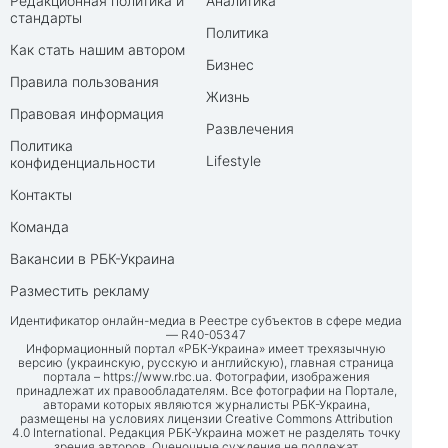
Редакционная политика и
Аналитика
стандарты
Политика
Как стать нашим автором
Бизнес
Правила пользования
Жизнь
Правовая информация
Развлечения
Политика
Lifestyle
конфиденциальности
Контакты
Команда
Вакансии в РБК-Украина
Разместить рекламу
Идентификатор онлайн-медиа в Реестре субъектов в сфере медиа
— R40-05347
Информационный портал «РБК-Украина» имеет трехязычную
версию (украинскую, русскую и английскую), главная страница
портала –
https://www.rbc.ua
. Фотографии, изображения
принадлежат их правообладателям. Все фотографии на Портале,
авторами которых являются журналисты РБК-Украина,
размещены на условиях лицензии Creative Commons Attribution
4.0 International. Редакция РБК-Украина может не разделять точку
зрения авторов. Оценочные суждения не подлежат