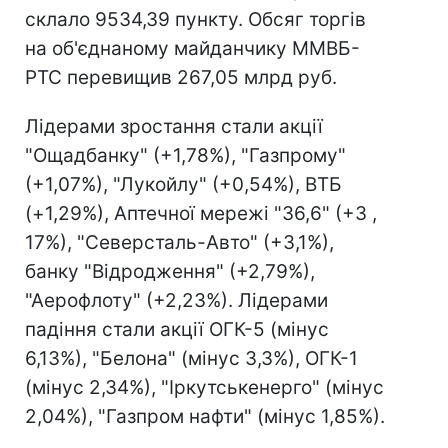
склало 9534,39 пункту. Обсяг торгів
на об'єднаному майданчику ММВБ-
РТС перевищив 267,05 млрд руб.
Лідерами зростання стали акції
"Ощадбанку" (+1,78%), "Газпрому"
(+1,07%), "Лукойлу" (+0,54%), ВТБ
(+1,29%), Аптечної мережі "36,6" (+3 ,
17%), "Северсталь-Авто" (+3,1%),
банку "Відродження" (+2,79%),
"Аерофлоту" (+2,23%). Лідерами
падіння стали акції ОГК-5 (мінус
6,13%), "Белона" (мінус 3,3%), ОГК-1
(мінус 2,34%), "Іркутськенерго" (мінус
2,04%), "Газпром нафти" (мінус 1,85%).