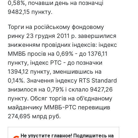
0,58%, почавши день на позначці
9482,15 пункту.
Торги на російському фондовому
ринку 23 грудня 2011 р. завершилися
зниженням провідних індексів: індекс
ММВБ просів на 0,69% - до 1376,11
пункту, індекс РТС - до позначки
1394,12 пункту, зменшившись на
0,14%. Значення індексу RTS Standard
знизилося на 0,79% і склало 9427,26
пункту. Обсяг торгів на об'єднаному
майданчику ММВБ-РТС перевищив
274,695 млрд руб.
Не упустите главное! Подпишитесь на