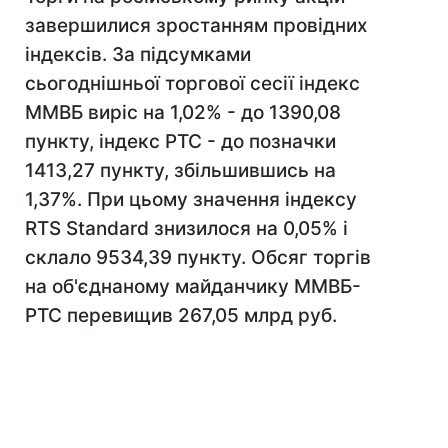
завершилися зростанням провідних
індексів. За підсумками
сьогоднішньої торгової сесії індекс
ММВБ виріс на 1,02% - до 1390,08
пункту, індекс РТС - до позначки
1413,27 пункту, збільшившись на
1,37%. При цьому значення індексу
RTS Standard знизилося на 0,05% і
склало 9534,39 пункту. Обсяг торгів
на об'єднаному майданчику ММВБ-
РТС перевищив 267,05 млрд руб.