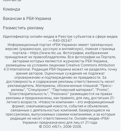
Команда
Вакансии в РБК-Украина
Разместить рекламу
Идентификатор онлайн-медиа в Реестре субъектов в сфере медиа
— R40-05347
Информационный портал «РБК-Украина» имеет трехязычную
версию (украинскую, русскую и английскую), главная страница
портала –
https://www.rbc.ua
. Фотографии, изображения
принадлежат их правообладателям. Все фотографии на Портале,
авторами которых являются журналисты РБК-Украина,
размещены на условиях лицензии Creative Commons Attribution
4.0 International. Редакция РБК-Украина может не разделять точку
зрения авторов. Оценочные суждения не подлежат
опровержению и подтверждению их правдивости. За
достоверность и содержание рекламы ответственность несет
рекламодатель. Материалы, обозначенные плашкой: "Пресс-
релизы", "Спецпроект", "Партнерский материал", "Promo",
"Благотворительность", "Резонанс" размещаются на правах
рекламы и предназначены, как правило, для лиц, достигших 21-
летнего возраста. «Новости компании» – это информационный
формат, охватывающий новости, события и объявления,
связанные с деятельностью компаний, базирующиеся на
прессрелизах, выпускаемых самими компаниями, и за которые
редакция не несет ответственности. Онлайн-медиа «РБК-
Украина» предназначено для лиц от 21 года.
© ООО «УБТ», 2006-2026.