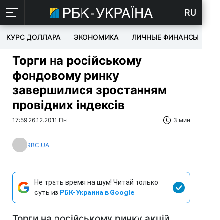
RU
КУРС ДОЛЛАРА
ЭКОНОМИКА
ЛИЧНЫЕ ФИНАНСЫ
T
Торги на російському
фондовому ринку
завершилися зростанням
провідних індексів
17:59 26.12.2011 Пн
3 мин
RBC.UA
Не трать время на шум! Читай только
суть из
РБК-Украина в Google
Торги на російському ринку акцій