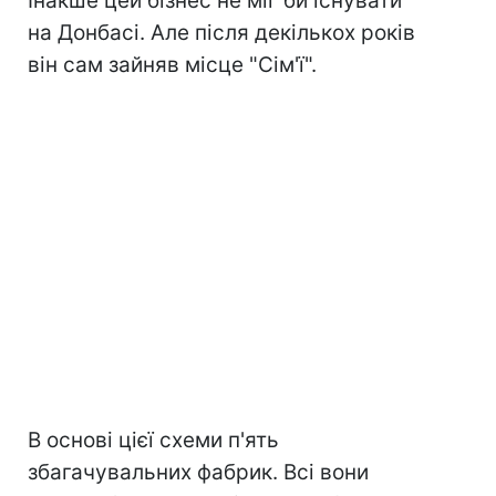
Інакше цей бізнес не міг би існувати
на Донбасі. Але після декількох років
він сам зайняв місце "Сім'ї".
В основі цієї схеми п'ять
збагачувальних фабрик. Всі вони