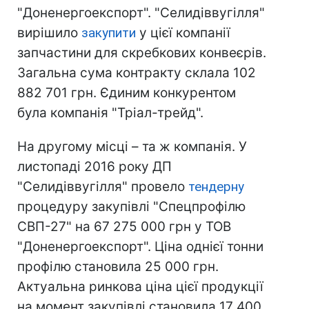
"Доненергоекспорт". "Селидіввугілля"
вирішило
закупити
у цієї компанії
запчастини для скребкових конвеєрів.
Загальна сума контракту склала 102
882 701 грн. Єдиним конкурентом
була компанія "Тріал-трейд".
На другому місці – та ж компанія. У
листопаді 2016 року ДП
"Селидіввугілля" провело
тендерну
процедуру закупівлі "Спецпрофілю
СВП-27" на 67 275 000 грн у ТОВ
"Доненергоекспорт". Ціна однієї тонни
профілю становила 25 000 грн.
Актуальна ринкова ціна цієї продукції
на момент закупівлі становила 17 400