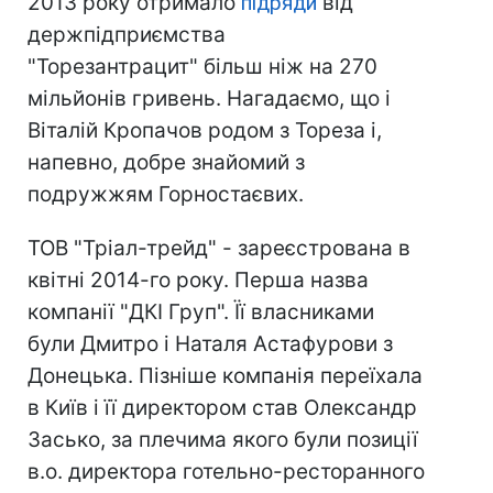
2013 року отримало
підряди
від
держпідприємства
"Торезантрацит" більш ніж на 270
мільйонів гривень. Нагадаємо, що і
Віталій Кропачов родом з Тореза і,
напевно, добре знайомий з
подружжям Горностаєвих.
ТОВ "Тріал-трейд" - зареєстрована в
квітні 2014-го року. Перша назва
компанії "ДКІ Груп". Її власниками
були Дмитро і Наталя Астафурови з
Донецька. Пізніше компанія переїхала
в Київ і її директором став Олександр
Засько, за плечима якого були позиції
в.о. директора готельно-ресторанного