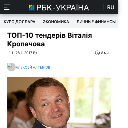
RU
КУРС ДОЛЛАРА
ЭКОНОМИКА
ЛИЧНЫЕ ФИНАНСЫ
T
ТОП-10 тендерів Віталія
Кропачова
11:11 28.11.2017 Вт
8 мин
АЛЕКСЕЙ АЛТЫНОВ