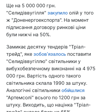
Ще на 5 000 000 грн.
"Селидіввугілля"
закупило
олій у того
ж "Доненергоекспорта". На момент
підписання договору ринкові ціни
були нижчі на 50%.
Замикає десятку тендерів "Тріал-
трейд", яке
зобов'язалось
поставити
"Селидіввугіллю" світильники у
вибухобезпечному виконанні на 4 975
000 грн. Вартість одного такого
світильника склала 1990 за штуку.
Аналогічні світильники
обійшлися
"Артемсолі" всього по 1200 грн за
штуку. Виходить, що націнка "Тріал-