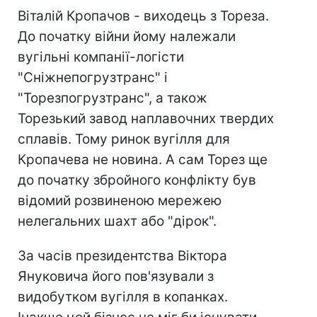
Віталій Кропачов - виходець з Тореза.
До початку війни йому належали
вугільні компанії-логісти
"Сніжнепогрузтранс" і
"Торезпогрузтранс", а також
Торезький завод наплавочних твердих
сплавів. Тому ринок вугілля для
Кропачева не новина. А сам Торез ще
до початку збройного конфлікту був
відомий розвиненою мережею
нелегальних шахт або "дірок".
За часів президентства Віктора
Януковича його пов'язували з
видобутком вугілля в копанках.