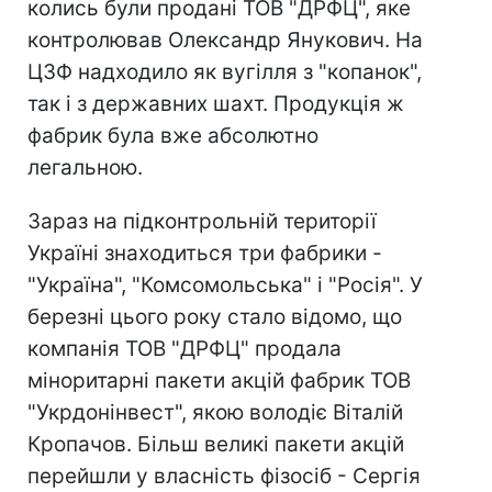
колись були продані ТОВ "ДРФЦ", яке
контролював Олександр Янукович. На
ЦЗФ надходило як вугілля з "копанок",
так і з державних шахт. Продукція ж
фабрик була вже абсолютно
легальною.
Зараз на підконтрольній території
Україні знаходиться три фабрики -
"Україна", "Комсомольська" і "Росія". У
березні цього року стало відомо, що
компанія ТОВ "ДРФЦ" продала
міноритарні пакети акцій фабрик ТОВ
"Укрдонінвест", якою володіє Віталій
Кропачов. Більш великі пакети акцій
перейшли у власність фізосіб - Сергія