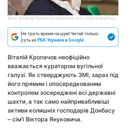
Фото: Віталий Кропачов (facebook.com vitaliy.kropachov)
Не трать время на шум! Читай только
суть из
РБК-Украина в Google
Віталій Кропачов неофіційно
вважається куратором вугільної
галузі.
Як стверджують ЗМІ, зараз під
його прямим і опосередкованим
контролем зосереджені всі державні
шахти, а так само найпривабливіші
активи колишніх господарів Донбасу
– сім'ї Віктора Януковича.