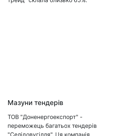
трейд" склала близько 65%.
Мазуни тендерів
ТОВ "Доненергоекспорт" -
переможець багатьох тендерів
"Селідовугілля". Ця компанія