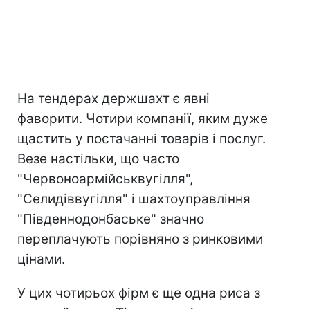
На тендерах держшахт є явні
фаворити. Чотири компанії, яким дуже
щастить у постачанні товарів і послуг.
Везе настільки, що часто
"Червоноармійськвугілля",
"Селидіввугілля" і шахтоуправління
"Південнодонбаське" значно
переплачують порівняно з ринковими
цінами.
У цих чотирьох фірм є ще одна риса з