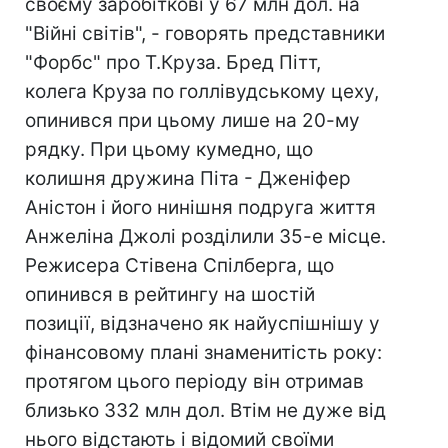
своєму заробіткові у 67 млн дол. на
"Війні світів", - говорять представники
"Форбс" про Т.Круза. Бред Пітт,
колега Круза по голлівудському цеху,
опинився при цьому лише на 20-му
рядку. При цьому кумедно, що
колишня дружина Піта - Дженіфер
Аністон і його нинішня подруга життя
Анжеліна Джолі розділили 35-е місце.
Режисера Стівена Спілберга, що
опинився в рейтингу на шостій
позиції, відзначено як найуспішнішу у
фінансовому плані знаменитість року:
протягом цього періоду він отримав
близько 332 млн дол. Втім не дуже від
нього відстають і відомий своїми