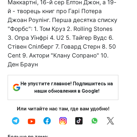
Маккартні, 16-й сер Елтон Джон, а 19-
й - творець книг про Гарі Потера
Джоан Роулінг. Перша десятка списку
"Форбс": 1. Том Круз 2. Rolling Stones
3. Опра Уїнфрі 4. U2 5. Тайгер Вудс 6.
Стівен Спілберг 7. Говард Стерн 8. 50
Cent 9. Актори "Клану Сопрано" 10.
Ден Браун
Не упустите главное! Подпишитесь на
наши обновления в Google!
Или читайте нас там, где вам удобно!
Больше по теме: