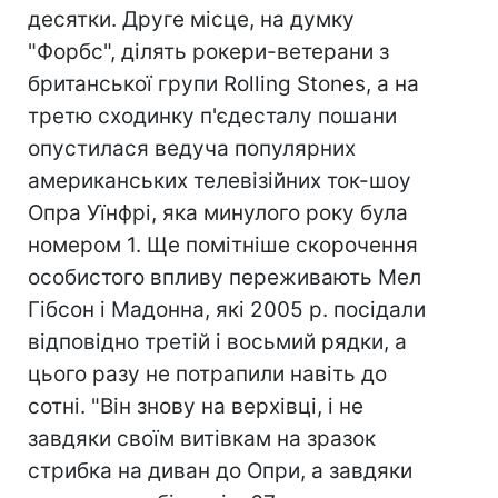
десятки. Друге місце, на думку
"Форбс", ділять рокери-ветерани з
британської групи Rolling Stones, а на
третю сходинку п'єдесталу пошани
опустилася ведуча популярних
американських телевізійних ток-шоу
Опра Уїнфрі, яка минулого року була
номером 1. Ще помітніше скорочення
особистого впливу переживають Мел
Гібсон і Мадонна, які 2005 р. посідали
відповідно третій і восьмий рядки, а
цього разу не потрапили навіть до
сотні. "Він знову на верхівці, і не
завдяки своїм витівкам на зразок
стрибка на диван до Опри, а завдяки