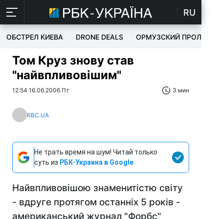
RU
ОБСТРЕЛ КИЕВА
DRONE DEALS
ОРМУЗСКИЙ ПРОЛИВ
Том Круз знову став
"найвпливовішим"
12:54 16.06.2006 Пт
3 мин
RBC.UA
Не трать время на шум! Читай только
суть из
РБК-Украина в Google
Найвпливовішою знаменитістю світу
- вдруге протягом останніх 5 років -
американський журнал "Форбс"