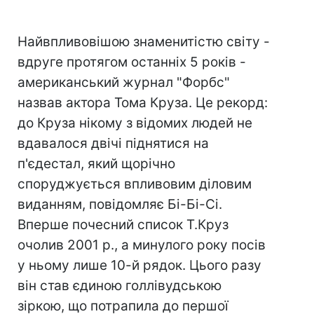
Найвпливовішою знаменитістю світу -
вдруге протягом останніх 5 років -
американський журнал "Форбс"
назвав актора Тома Круза. Це рекорд:
до Круза нікому з відомих людей не
вдавалося двічі піднятися на
п'єдестал, який щорічно
споруджується впливовим діловим
виданням, повідомляє Бі-Бі-Сі.
Вперше почесний список Т.Круз
очолив 2001 р., а минулого року посів
у ньому лише 10-й рядок. Цього разу
він став єдиною голлівудською
зіркою, що потрапила до першої