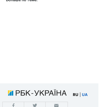
RU
|
UA