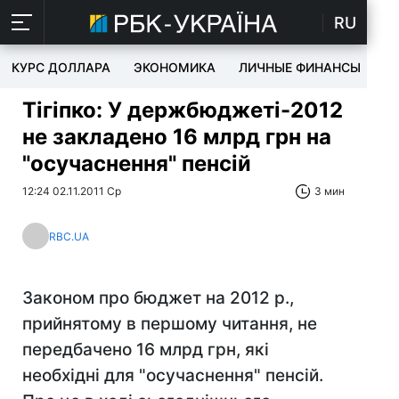
RU
КУРС ДОЛЛАРА
ЭКОНОМИКА
ЛИЧНЫЕ ФИНАНСЫ
T
Тігіпко: У держбюджеті-2012
не закладено 16 млрд грн на
"осучаснення" пенсій
12:24 02.11.2011 Ср
3 мин
RBC.UA
Законом про бюджет на 2012 р.,
прийнятому в першому читання, не
передбачено 16 млрд грн, які
необхідні для "осучаснення" пенсій.