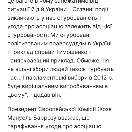
це багато в чому залежатиме від
ситуації й дій України... Останні події
викликають у нас стурбованість. І
угода про асоціацію залежить від цієї
стурбованості. Ми стурбовані
політизованим правосуддям в Україні.
І приклад справи Тимошенко -
найяскравіший приклад. Обмеження
на вільні збори людей також турбують
нас... І парламентські вибори в 2012 р.
буде вирішальним випробуванням в
цьому", - додав він.
Президент Європейської Комісії Жозе
Мануель Баррозу вважає, що
парафування угоди про асоціацію