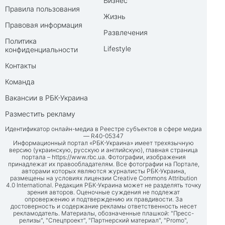
Бизнес
Правила пользования
Жизнь
Правовая информация
Развлечения
Политика
Lifestyle
конфиденциальности
Контакты
Команда
Вакансии в РБК-Украина
Разместить рекламу
Идентификатор онлайн-медиа в Реестре субъектов в сфере медиа
— R40-05347
Информационный портал «РБК-Украина» имеет трехязычную
версию (украинскую, русскую и английскую), главная страница
портала –
https://www.rbc.ua
. Фотографии, изображения
принадлежат их правообладателям. Все фотографии на Портале,
авторами которых являются журналисты РБК-Украина,
размещены на условиях лицензии Creative Commons Attribution
4.0 International. Редакция РБК-Украина может не разделять точку
зрения авторов. Оценочные суждения не подлежат
опровержению и подтверждению их правдивости. За
достоверность и содержание рекламы ответственность несет
рекламодатель. Материалы, обозначенные плашкой: "Пресс-
релизы", "Спецпроект", "Партнерский материал", "Promo",