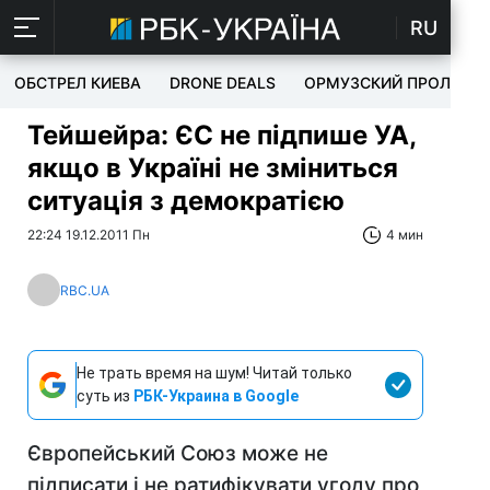
RU
ОБСТРЕЛ КИЕВА
DRONE DEALS
ОРМУЗСКИЙ ПРОЛИВ
Тейшейра: ЄС не підпише УА,
якщо в Україні не зміниться
ситуація з демократією
22:24 19.12.2011 Пн
4 мин
RBC.UA
Не трать время на шум! Читай только
суть из
РБК-Украина в Google
Європейський Союз може не
підписати і не ратифікувати угоду про