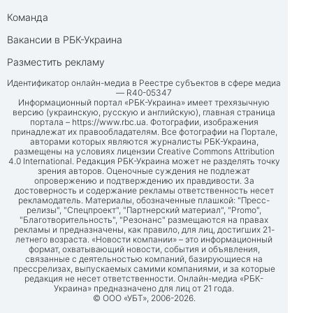
Команда
Вакансии в РБК-Украина
Разместить рекламу
Идентификатор онлайн-медиа в Реестре субъектов в сфере медиа
— R40-05347
Информационный портал «РБК-Украина» имеет трехязычную
версию (украинскую, русскую и английскую), главная страница
портала –
https://www.rbc.ua
. Фотографии, изображения
принадлежат их правообладателям. Все фотографии на Портале,
авторами которых являются журналисты РБК-Украина,
размещены на условиях лицензии Creative Commons Attribution
4.0 International. Редакция РБК-Украина может не разделять точку
зрения авторов. Оценочные суждения не подлежат
опровержению и подтверждению их правдивости. За
достоверность и содержание рекламы ответственность несет
рекламодатель. Материалы, обозначенные плашкой: "Пресс-
релизы", "Спецпроект", "Партнерский материал", "Promo",
"Благотворительность", "Резонанс" размещаются на правах
рекламы и предназначены, как правило, для лиц, достигших 21-
летнего возраста. «Новости компании» – это информационный
формат, охватывающий новости, события и объявления,
связанные с деятельностью компаний, базирующиеся на
прессрелизах, выпускаемых самими компаниями, и за которые
редакция не несет ответственности. Онлайн-медиа «РБК-
Украина» предназначено для лиц от 21 года.
© ООО «УБТ», 2006-2026.