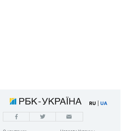
RU
|
UA