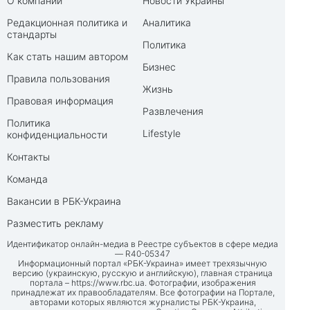
О компании
Новости Украины
Редакционная политика и
Аналитика
стандарты
Политика
Как стать нашим автором
Бизнес
Правила пользования
Жизнь
Правовая информация
Развлечения
Политика
Lifestyle
конфиденциальности
Контакты
Команда
Вакансии в РБК-Украина
Разместить рекламу
Идентификатор онлайн-медиа в Реестре субъектов в сфере медиа
— R40-05347
Информационный портал «РБК-Украина» имеет трехязычную
версию (украинскую, русскую и английскую), главная страница
портала –
https://www.rbc.ua
. Фотографии, изображения
принадлежат их правообладателям. Все фотографии на Портале,
авторами которых являются журналисты РБК-Украина,