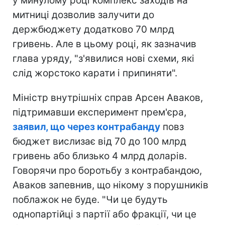
у минулому році комплекс заходів на
митниці дозволив залучити до
держбюджету додатково 70 млрд
гривень. Але в цьому році, як зазначив
глава уряду, "з'явилися нові схеми, які
слід жорстоко карати і припиняти".
Міністр внутрішніх справ Арсен Аваков,
підтримавши експеримент прем'єра,
заявил, що через контрабанду
повз
бюджет вислизає від 70 до 100 млрд
гривень або близько 4 млрд доларів.
Говорячи про боротьбу з контрабандою,
Аваков запевнив, що нікому з порушників
поблажок не буде. "Чи це будуть
однопартійці з партії або фракції, чи це