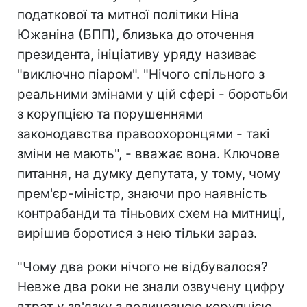
податкової та митної політики Ніна
Южаніна (БПП), близька до оточення
президента, ініціативу уряду називає
"виключно піаром". "Нічого спільного з
реальними змінами у цій сфері - боротьби
з корупцією та порушеннями
законодавства правоохоронцями - такі
зміни не мають", - вважає вона. Ключове
питання, на думку депутата, у тому, чому
прем'єр-міністр, знаючи про наявність
контрабанди та тіньових схем на митниці,
вирішив боротися з нею тільки зараз.
"Чому два роки нічого не відбувалося?
Невже два роки не знали озвучену цифру
втрат у зв'язку з величезною корупцією