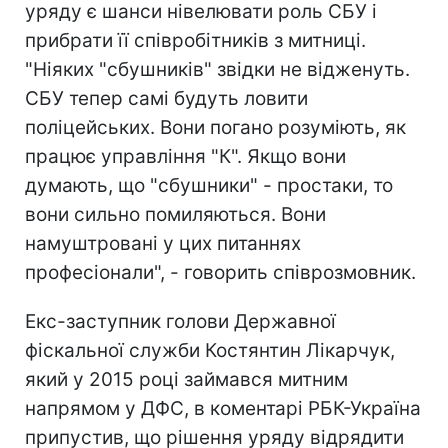
уряду є шанси нівелювати роль СБУ і
прибрати її співробітників з митниці.
"Ніяких "сбушників" звідки не відженуть.
СБУ тепер самі будуть ловити
поліцейських. Вони погано розуміють, як
працює управління "К". Якщо вони
думають, що "сбушники" - простаки, то
вони сильно помиляються. Вони
намуштровані у цих питаннях
професіонали", - говорить співрозмовник.
Екс-заступник голови Державної
фіскальної служби Костянтин Лікарчук,
який у 2015 році займався митним
напрямом у ДФС, в коментарі РБК-Україна
припустив, що рішення уряду відрядити