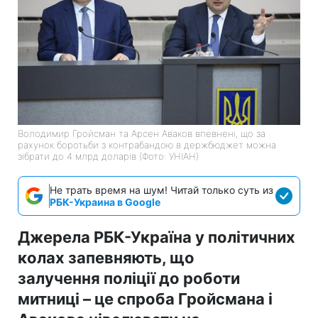
Володимир Гройсман та Арсен Аваков впевнені, що за
рахунок боротьби з контрабандою в держбюджет можна
зібрати до 4 млрд доларів (Фото: УНІАН)
Не трать время на шум! Читай только суть из
РБК-Украина в Google
Джерела РБК-Україна у політичних
колах запевняють, що
залучення поліції до роботи
митниці – це спроба Гройсмана і