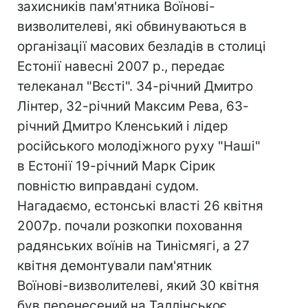
захисників пам'ятника Воїнові-
визволителеві, які обвинуваються в
організації масових безладів в столиці
Естонії навесні 2007 р., передає
телеканал "Вєсті". 34-річний Дмитро
Лінтер, 32-річний Максим Рева, 63-
річний Дмитро Кленський і лідер
російського молодіжного руху "Наші"
в Естонії 19-річний Марк Сірик
повністю виправдані судом.
Нагадаємо, естонські власті 26 квітня
2007р. почали розкопки поховання
радянських воїнів на Тинісмягі, а 27
квітня демонтували пам'ятник
Воїнові-визволителеві, який 30 квітня
був перенесений на Таллінськоє