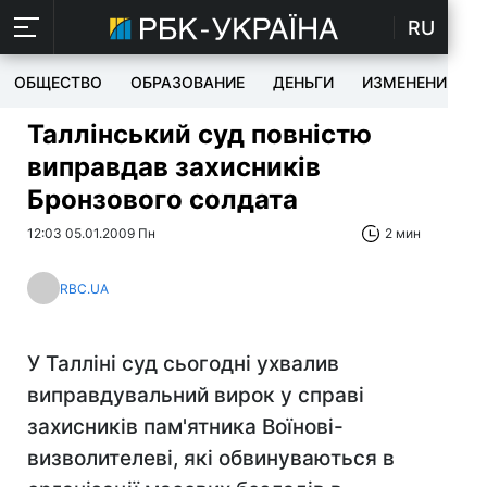
RU
ОБЩЕСТВО
ОБРАЗОВАНИЕ
ДЕНЬГИ
ИЗМЕНЕНИЯ
Таллінський суд повністю
виправдав захисників
Бронзового солдата
12:03 05.01.2009 Пн
2 мин
RBC.UA
У Талліні суд сьогодні ухвалив
виправдувальний вирок у справі
захисників пам'ятника Воїнові-
визволителеві, які обвинуваються в