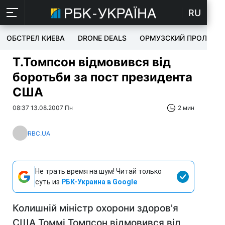
RU
ОБСТРЕЛ КИЕВА
DRONE DEALS
ОРМУЗСКИЙ ПРОЛИВ
Т.Томпсон відмовився від
боротьби за пост президента
США
08:37 13.08.2007 Пн
2 мин
RBC.UA
Не трать время на шум! Читай только
суть из
РБК-Украина в Google
Колишній міністр охорони здоров'я
США Томмі Томпсон відмовився від