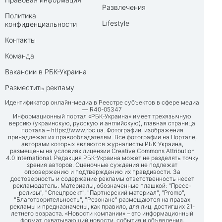
Развлечения
Политика
Lifestyle
конфиденциальности
Контакты
Команда
Вакансии в РБК-Украина
Разместить рекламу
Идентификатор онлайн-медиа в Реестре субъектов в сфере медиа
— R40-05347
Информационный портал «РБК-Украина» имеет трехязычную
версию (украинскую, русскую и английскую), главная страница
портала –
https://www.rbc.ua
. Фотографии, изображения
принадлежат их правообладателям. Все фотографии на Портале,
авторами которых являются журналисты РБК-Украина,
размещены на условиях лицензии Creative Commons Attribution
4.0 International. Редакция РБК-Украина может не разделять точку
зрения авторов. Оценочные суждения не подлежат
опровержению и подтверждению их правдивости. За
достоверность и содержание рекламы ответственность несет
рекламодатель. Материалы, обозначенные плашкой: "Пресс-
релизы", "Спецпроект", "Партнерский материал", "Promo",
"Благотворительность", "Резонанс" размещаются на правах
рекламы и предназначены, как правило, для лиц, достигших 21-
летнего возраста. «Новости компании» – это информационный
формат, охватывающий новости, события и объявления,