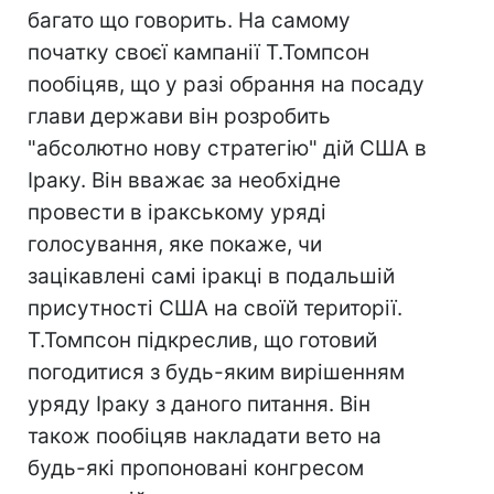
багато що говорить. На самому
початку своєї кампанії Т.Томпсон
пообіцяв, що у разі обрання на посаду
глави держави він розробить
"абсолютно нову стратегію" дій США в
Іраку. Він вважає за необхідне
провести в іракському уряді
голосування, яке покаже, чи
зацікавлені самі іракці в подальшій
присутності США на своїй території.
Т.Томпсон підкреслив, що готовий
погодитися з будь-яким вирішенням
уряду Іраку з даного питання. Він
також пообіцяв накладати вето на
будь-які пропоновані конгресом