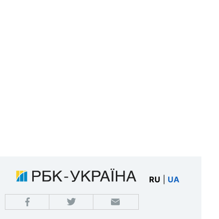
RU
|
UA