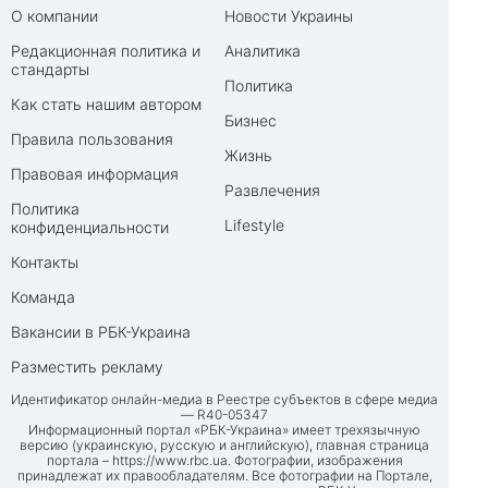
О компании
Новости Украины
Редакционная политика и
Аналитика
стандарты
Политика
Как стать нашим автором
Бизнес
Правила пользования
Жизнь
Правовая информация
Развлечения
Политика
Lifestyle
конфиденциальности
Контакты
Команда
Вакансии в РБК-Украина
Разместить рекламу
Идентификатор онлайн-медиа в Реестре субъектов в сфере медиа
— R40-05347
Информационный портал «РБК-Украина» имеет трехязычную
версию (украинскую, русскую и английскую), главная страница
портала –
https://www.rbc.ua
. Фотографии, изображения
принадлежат их правообладателям. Все фотографии на Портале,