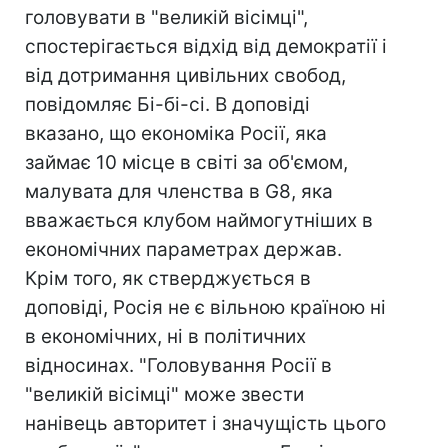
головувати в "великій вісімці",
спостерігається відхід від демократії і
від дотримання цивільних свобод,
повідомляє Бі-бі-сі. В доповіді
вказано, що економіка Росії, яка
займає 10 місце в світі за об'ємом,
малувата для членства в G8, яка
вважається клубом наймогутніших в
економічних параметрах держав.
Крім того, як стверджується в
доповіді, Росія не є вільною країною ні
в економічних, ні в політичних
відносинах. "Головування Росії в
"великій вісімці" може звести
нанівець авторитет і значущість цього