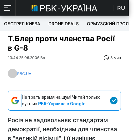
RU
ОБСТРЕЛ КИЕВА
DRONE DEALS
ОРМУЗСКИЙ ПРОЛИВ
Т.Блер проти членства Росії
в G-8
13:44 25.06.2006 Вс
3 мин
RBC.UA
Не трать время на шум! Читай только
суть из
РБК-Украина в Google
Росія не задовольняє стандартам
демократії, необхідним для членства
в "великій вісімці", і її нинішнє