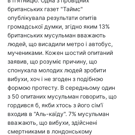
в п'ятницю. Одна з провідних
британських газет "Таймс"
опублікувала результати опитів
громадської думки, згідно яким 13%
британських мусульман вважають
людей, що висадили метро і автобус,
мучениками. Кожен шостий опитаний
заявив, що розуміє причину, що
спонукала молодих людей зробити
вибухи, хоч і не згоден з подібною
формою протесту. В середньому один
з 50 опитаних мусульман говорить, що
гордився б, якби хтось з його сім'ї
входив в "Аль-каїду". 7% мусульман
вважають, що вибухи, здійснені
смертниками в лондонському