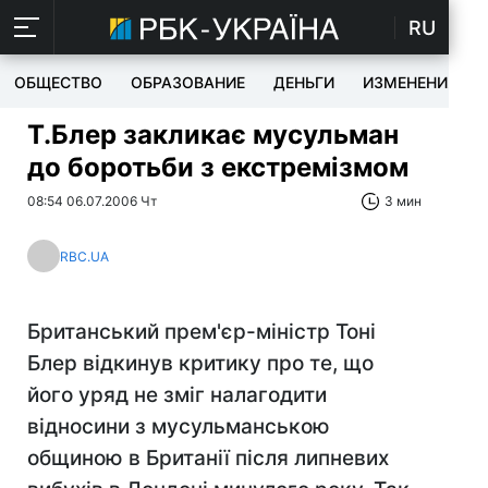
RU
ОБЩЕСТВО
ОБРАЗОВАНИЕ
ДЕНЬГИ
ИЗМЕНЕНИЯ
Т.Блер закликає мусульман
до боротьби з екстремізмом
08:54 06.07.2006 Чт
3 мин
RBC.UA
Британський прем'єр-міністр Тоні
Блер відкинув критику про те, що
його уряд не зміг налагодити
відносини з мусульманською
общиною в Британії після липневих