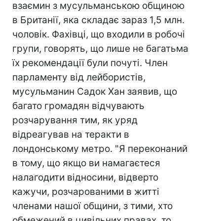
взаємин з мусульманською общиною
в Британії, яка складає зараз 1,5 млн.
чоловік. Фахівці, що входили в робочі
групи, говорять, що лише не багатьма
їх рекомендації були почуті. Член
парламенту від лейбористів,
мусульманин Садок Хан заявив, що
багато громадян відчувають
розчарування тим, як уряд
відреагував на теракти в
лондонському метро. "Я переконаний
в тому, що якщо ви намагаєтеся
налагодити відносини, відверто
кажучи, розчарованими в житті
членами нашої общини, з тими, хто
обмежений в цивільних правах, то