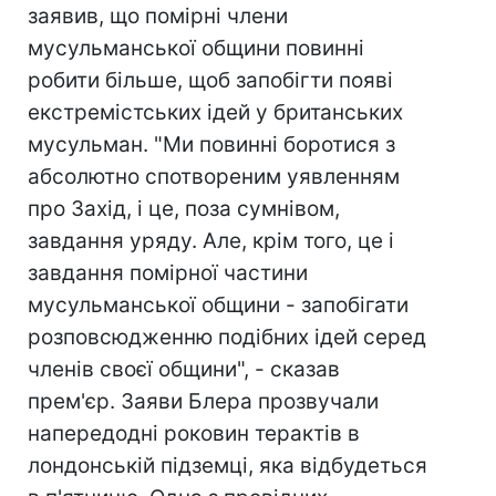
заявив, що помірні члени
мусульманської общини повинні
робити більше, щоб запобігти появі
екстремістських ідей у британських
мусульман. "Ми повинні боротися з
абсолютно спотвореним уявленням
про Захід, і це, поза сумнівом,
завдання уряду. Але, крім того, це і
завдання помірної частини
мусульманської общини - запобігати
розповсюдженню подібних ідей серед
членів своєї общини", - сказав
прем'єр. Заяви Блера прозвучали
напередодні роковин терактів в
лондонській підземці, яка відбудеться