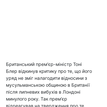
Британський прем'єр-міністр Тоні
Блер відкинув критику про те, що його
уряд не зміг налагодити відносини з
мусульманською общиною в Британії
після липневих вибухів в Лондоні
минулого року. Так прем'єр
відреагував на твердження про те,