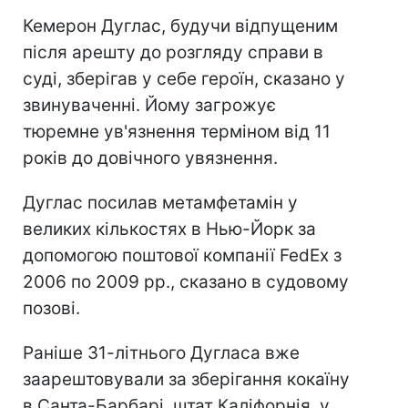
Кемерон Дуглас, будучи відпущеним
після арешту до розгляду справи в
суді, зберігав у себе героїн, сказано у
звинуваченні. Йому загрожує
тюремне ув'язнення терміном від 11
років до довічного увязнення.
Дуглас посилав метамфетамін у
великих кількостях в Нью-Йорк за
допомогою поштової компанії FedEx з
2006 по 2009 рр., сказано в судовому
позові.
Раніше 31-літнього Дугласа вже
заарештовували за зберігання кокаїну
в Санта-Барбарі, штат Каліфорнія, у