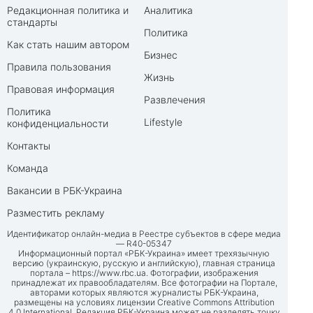
Редакционная политика и
Аналитика
стандарты
Политика
Как стать нашим автором
Бизнес
Правила пользования
Жизнь
Правовая информация
Развлечения
Политика
Lifestyle
конфиденциальности
Контакты
Команда
Вакансии в РБК-Украина
Разместить рекламу
Идентификатор онлайн-медиа в Реестре субъектов в сфере медиа
— R40-05347
Информационный портал «РБК-Украина» имеет трехязычную
версию (украинскую, русскую и английскую), главная страница
портала –
https://www.rbc.ua
. Фотографии, изображения
принадлежат их правообладателям. Все фотографии на Портале,
авторами которых являются журналисты РБК-Украина,
размещены на условиях лицензии Creative Commons Attribution
4.0 International. Редакция РБК-Украина может не разделять точку