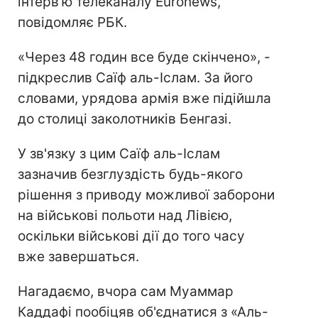
інтерв'ю телеканалу Euronews,
повідомляє РБК.
«Через 48 годин все буде скінчено», -
підкреслив Саїф аль-Іслам. За його
словами, урядова армія вже підійшла
до столиці заколотників Бенгазі.
У зв'язку з цим Саїф аль-Іслам
зазначив безглуздість будь-якого
рішення з приводу можливої ​​заборони
на військові польоти над Лівією,
оскільки військові дії до того часу
вже завершаться.
Нагадаємо, вчора сам Муаммар
Каддафі пообіцяв об'єднатися з «Аль-