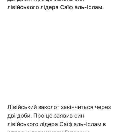
лівійського лідера Саїф аль-Іслам.
Лівійський заколот закінчиться через
дві доби. Про це заявив син
лівійського лідера Саїф аль-Іслам в