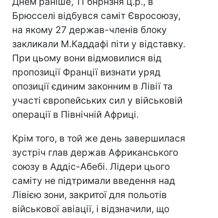
Днем раніше, 11 бнрнзня ц.р., в
Брюсселі відбувся саміт Євросоюзу,
на якому 27 держав-членів блоку
закликали М.Каддафі піти у відставку.
При цьому вони відмовилися від
пропозиції Франції визнати уряд
опозиції єдиним законним в Лівії та
участі європейських сил у військовій
операції в Північній Африці.
Крім того, в той же день завершилася
зустріч глав держав Африканського
союзу в Аддіс-Абебі. Лідери цього
саміту не підтримали введення над
Лівією зони, закритої для польотів
військової авіації, і відзначили, що