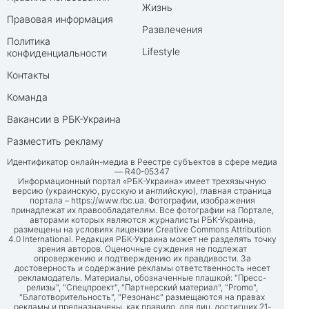
Жизнь
Правовая информация
Развлечения
Политика
Lifestyle
конфиденциальности
Контакты
Команда
Вакансии в РБК-Украина
Разместить рекламу
Идентификатор онлайн-медиа в Реестре субъектов в сфере медиа
— R40-05347
Информационный портал «РБК-Украина» имеет трехязычную
версию (украинскую, русскую и английскую), главная страница
портала –
https://www.rbc.ua
. Фотографии, изображения
принадлежат их правообладателям. Все фотографии на Портале,
авторами которых являются журналисты РБК-Украина,
размещены на условиях лицензии Creative Commons Attribution
4.0 International. Редакция РБК-Украина может не разделять точку
зрения авторов. Оценочные суждения не подлежат
опровержению и подтверждению их правдивости. За
достоверность и содержание рекламы ответственность несет
рекламодатель. Материалы, обозначенные плашкой: "Пресс-
релизы", "Спецпроект", "Партнерский материал", "Promo",
"Благотворительность", "Резонанс" размещаются на правах
рекламы и предназначены, как правило, для лиц, достигших 21-