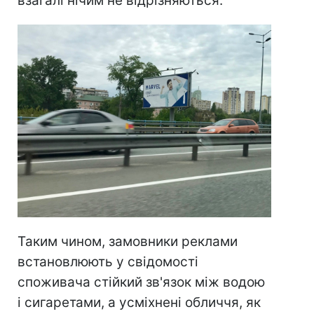
взагалі нічим не відрізняються.
Таким чином, замовники реклами
встановлюють у свідомості
споживача стійкий зв'язок між водою
і сигаретами, а усміхнені обличчя, як