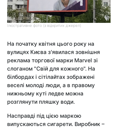
Ілюстративне фото (з відкритих джерел)
На початку квітня цього року на
вулицях Києва з'явилася зовнішня
реклама торгової марки Marvel зі
слоганом "Свій для кожного". На
білбордах і сітілайтах зображені
веселі молоді люди, а в правому
нижньому куті ледве можна
розглянути пляшку води.
Насправді під цією маркою
випускаються сигарети. Виробник –