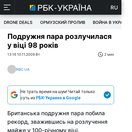
RU
DRONE DEALS
ОРМУЗСКИЙ ПРОЛИВ
ВОЙНА В УКРАИНЕ
Подружня пара розлучилася
у віці 98 років
13:16 10.11.2009 Вт
2 мин
RBC.UA
Не трать время на шум! Читай только
суть из
РБК-Украина в Google
Британська подружня пара побила
рекорд, зважившись на розлучення
майже у 100-річному віці.