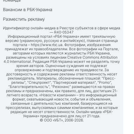
Вакансии в РБК-Украина
Разместить рекламу
Идентификатор онлайн-медиа в Реестре субъектов в сфере медиа
— R40-05347
Информационный портал «РБК-Украина» имеет трехязычную
версию (украинскую, русскую и английскую), главная страница
портала –
https://www.rbc.ua
. Фотографии, изображения
принадлежат их правообладателям. Все фотографии на Портале,
авторами которых являются журналисты РБК-Украина,
размещены на условиях лицензии Creative Commons Attribution
4.0 International. Редакция РБК-Украина может не разделять точку
зрения авторов. Оценочные суждения не подлежат
опровержению и подтверждению их правдивости. За
достоверность и содержание рекламы ответственность несет
рекламодатель. Материалы, обозначенные плашкой: "Пресс-
релизы", "Спецпроект", "Партнерский материал", "Promo",
"Благотворительность", "Резонанс" размещаются на правах
рекламы и предназначены, как правило, для лиц, достигших 21-
летнего возраста. «Новости компании» – это информационный
формат, охватывающий новости, события и объявления,
связанные с деятельностью компаний, базирующиеся на
прессрелизах, выпускаемых самими компаниями, и за которые
редакция не несет ответственности. Онлайн-медиа «РБК-
Украина» предназначено для лиц от 21 года.
© ООО «УБТ», 2006-2026.