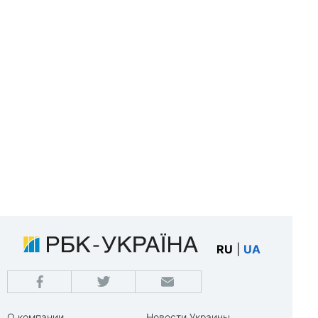
RU
|
UA
О компании
Новости Украины