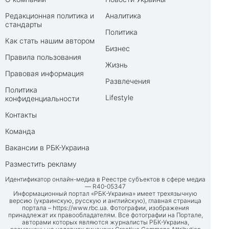
Редакционная политика и
Аналитика
стандарты
Политика
Как стать нашим автором
Бизнес
Правила пользования
Жизнь
Правовая информация
Развлечения
Политика
Lifestyle
конфиденциальности
Контакты
Команда
Вакансии в РБК-Украина
Разместить рекламу
Идентификатор онлайн-медиа в Реестре субъектов в сфере медиа
— R40-05347
Информационный портал «РБК-Украина» имеет трехязычную
версию (украинскую, русскую и английскую), главная страница
портала –
https://www.rbc.ua
. Фотографии, изображения
принадлежат их правообладателям. Все фотографии на Портале,
авторами которых являются журналисты РБК-Украина,