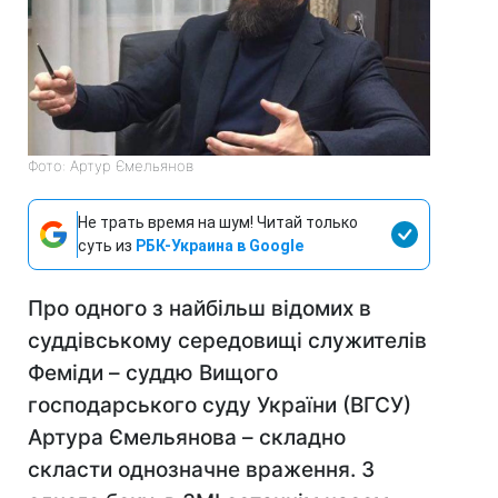
Фото: Артур Ємельянов
Не трать время на шум! Читай только
суть из
РБК-Украина в Google
Про одного з найбільш відомих в
суддівському середовищі служителів
Феміди – суддю Вищого
господарського суду України (ВГСУ)
Артура Ємельянова – складно
скласти однозначне враження. З