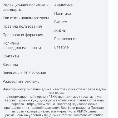
Редакционная политика и
Аналитика
стандарты
Политика
Как стать нашим автором
Бизнес
Правила пользования
Жизнь
Правовая информация
Развлечения
Политика
Lifestyle
конфиденциальности
Контакты
Команда
Вакансии в РБК-Украина
Разместить рекламу
Идентификатор онлайн-медиа в Реестре субъектов в сфере медиа
— R40-05347
Информационный портал «РБК-Украина» имеет трехязычную
версию (украинскую, русскую и английскую), главная страница
портала –
https://www.rbc.ua
. Фотографии, изображения
принадлежат их правообладателям. Все фотографии на Портале,
авторами которых являются журналисты РБК-Украина,
размещены на условиях лицензии Creative Commons Attribution