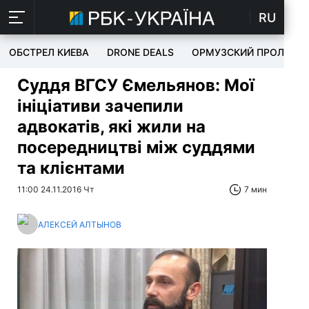
RU
ОБСТРЕЛ КИЕВА
DRONE DEALS
ОРМУЗСКИЙ ПРОЛИВ
Суддя ВГСУ Ємельянов: Мої
ініціативи зачепили
адвокатів, які жили на
посередництві між суддями
та клієнтами
11:00 24.11.2016 Чт
7 мин
АЛЕКСЕЙ АЛТЫНОВ